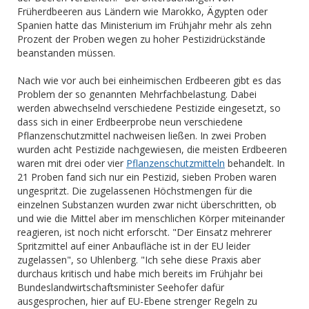
Früherdbeeren aus Ländern wie Marokko, Ägypten oder
Spanien hatte das Ministerium im Frühjahr mehr als zehn
Prozent der Proben wegen zu hoher Pestizidrückstände
beanstanden müssen.
Nach wie vor auch bei einheimischen Erdbeeren gibt es das
Problem der so genannten Mehrfachbelastung. Dabei
werden abwechselnd verschiedene Pestizide eingesetzt, so
dass sich in einer Erdbeerprobe neun verschiedene
Pflanzenschutzmittel nachweisen ließen. In zwei Proben
wurden acht Pestizide nachgewiesen, die meisten Erdbeeren
waren mit drei oder vier
Pflanzenschutzmitteln
behandelt. In
21 Proben fand sich nur ein Pestizid, sieben Proben waren
ungespritzt. Die zugelassenen Höchstmengen für die
einzelnen Substanzen wurden zwar nicht überschritten, ob
und wie die Mittel aber im menschlichen Körper miteinander
reagieren, ist noch nicht erforscht. "Der Einsatz mehrerer
Spritzmittel auf einer Anbaufläche ist in der EU leider
zugelassen", so Uhlenberg. "Ich sehe diese Praxis aber
durchaus kritisch und habe mich bereits im Frühjahr bei
Bundeslandwirtschaftsminister Seehofer dafür
ausgesprochen, hier auf EU-Ebene strenger Regeln zu