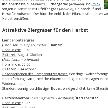
Indianernesseln
(
Monarda
),
Schafgarbe
(
Achillea
) und
Phlox
sorgen zusammen mit
Pfeifengras
(
Molinia
),
Chinaschilf
und
Hirse
für Aufsehen. Der hübsche Anblick der Pflanzensilhouetten wi
Herbst versüßen.
Attraktive Ziergräser für den Herbst
Lampenputzergras
(
Pennisetum alopecuroides
) `
Hameln
`
Höhe in cm:
30-60
Blütezeit:
August-Oktober
(
Pennisetum orientale
)
Höhe in cm:
30-50
Blütezeit:
Juli-Oktober
Besonderheiten des Lampenputzergrases:
fleischige, walzenförmige
Herbstfärbung, zarte, zierliche Blüten; benötigt in rauen Lagen einen
Winterschutz
Standort:
sonnig; durchlässiger Boden; windgeschützt; keine Staunä
Gartensandrohr
(
Calamagrostis x acutiflora
) `
Karl Foerster
`
Höhe in cm:
60-150
Blütezeit:
Juni-August