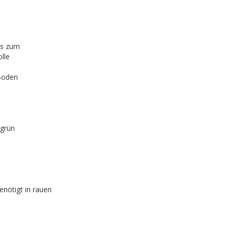
is zum
lle
 Boden
rgrün
enötigt in rauen