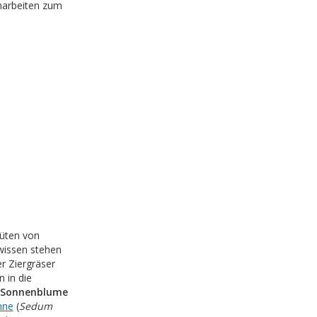
marbeiten zum
lüten von
wissen stehen
r Ziergräser
 in die
Sonnenblume
nne
(
Sedum