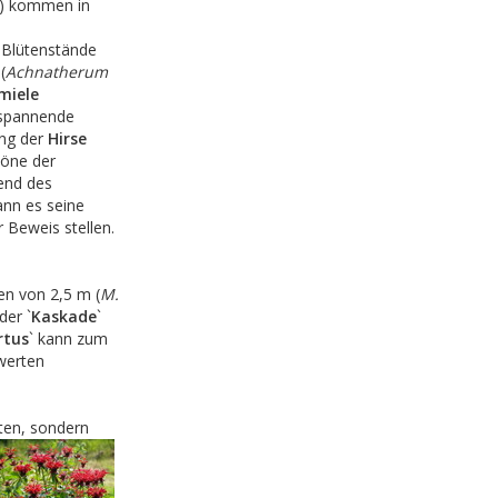
) kommen in
n Blütenstände
(
Achnatherum
miele
 spannende
ung der
Hirse
ttöne der
end des
ann es seine
 Beweis stellen.
en von 2,5 m (
M.
der `
Kaskade
`
rtus
` kann zum
werten
ten, sondern