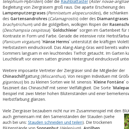
telephium-Hybriden
) oder die
Rauhblattaster
(
Aster novae-angliae
Begleitung von Ziergräsern groß raus. Die aparte Erscheinung des
Lampenputzergrases
(
Pennisetum alopecuroides
), die schlanke
des
Gartensandrohres
(
Calamagrostis
) oder des
Diamantgrases
brachytrichum
) und die goldgelben, wolkigen Rispen der
Rasensch
(
Deschampsia cespitosa
) `
Goldschleier
` sorgen im Gartenbeet für
Kontraste in Form und Farbe. Gerade die intensive rote Herbstfärb
(
Panicum virgatum
) `
Hänse Herms
` unterstützt die kräftigen Viole
Herbstastern eindrucksvoll. Das Alang-Alang-Gras wird bereits währ
Sommers langsam in ein leuchtendes Tiefrot getaucht. Im Garten k
Leuchtkraft vor einem satten grünen Hintergrund eindrucksvoll unter
Weitere imposante Vertreter der Ziergräser sind die Mitglieder der
Chinaschilf
gattung (
Miscanthus
). Von riesigen Individuen mit Größ
giganteus
) bis zu kleinen Sorten wie M. sinensis `
Kleine Fontäne
` o
fasziniert das Chinaschilf mit seiner Vielfältigkeit. Die Sorte `
Malepa
Beispiel mit zwei Meter hohen Blütenständen und einer bemerkens
Herbstfärbung glänzen.
Viele Ziergräser bezaubern nicht nur im Zusammenspiel mit den Blü
auch gemeinsam mit den Samenständen der Stauden (siehe
auch bei uns:
Stauden schneiden und teilen
). Die trockenen
Blütenstände von
Sonnenhut
(
Helenium
),
Astilben,