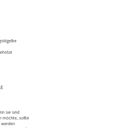
goldgelbe
Gehölze
ig
nn sie sind
n möchte, sollte
n werden