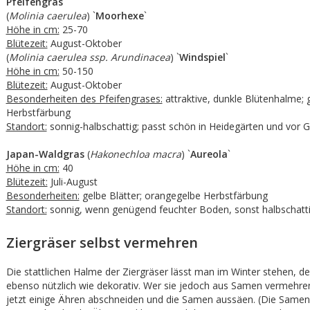
Pfeifengras
(
Molinia caerulea
) `
Moorhexe
`
Höhe in cm:
25-70
Blütezeit:
August-Oktober
(
Molinia caerulea ssp. Arundinacea
) `
Windspiel
`
Höhe in cm:
50-150
Blütezeit:
August-Oktober
Besonderheiten des Pfeifengrases:
attraktive, dunkle Blütenhalme; 
Herbstfärbung
Standort:
sonnig-halbschattig; passt schön in Heidegärten und vor 
Japan-Waldgras
(
Hakonechloa macra
) `
Aureola
`
Höhe in cm:
40
Blütezeit:
Juli-August
Besonderheiten:
gelbe Blätter; orangegelbe Herbstfärbung
Standort:
sonnig, wenn genügend feuchter Boden, sonst halbschatt
Ziergräser selbst vermehren
Die stattlichen Halme der Ziergräser lässt man im Winter stehen, de
ebenso nützlich wie dekorativ. Wer sie jedoch aus Samen vermehre
jetzt einige Ähren abschneiden und die Samen aussäen. (Die Same