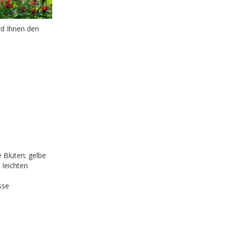
rd Ihnen den
 Blüten; gelbe
 leichten
sse