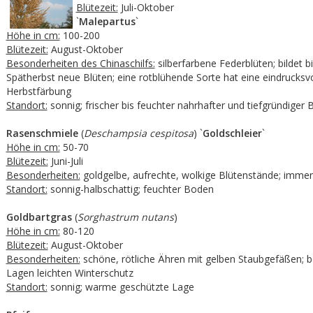
Blütezeit:
Juli-Oktober
`
Malepartus
`
Höhe in cm:
100-200
Blütezeit:
August-Oktober
Besonderheiten des Chinaschilfs:
silberfarbene Federblüten; bildet b
Spätherbst neue Blüten; eine rotblühende Sorte hat eine eindrucksvo
Herbstfärbung
Standort:
sonnig; frischer bis feuchter nahrhafter und tiefgründiger
Rasenschmiele
(
Deschampsia cespitosa
) `
Goldschleier
`
Höhe in cm:
50-70
Blütezeit:
Juni-Juli
Besonderheiten:
goldgelbe, aufrechte, wolkige Blütenstände; imme
Standort:
sonnig-halbschattig; feuchter Boden
Goldbartgras
(
Sorghastrum nutans
)
Höhe in cm:
80-120
Blütezeit:
August-Oktober
Besonderheiten:
schöne, rötliche Ähren mit gelben Staubgefäßen; b
Lagen leichten Winterschutz
Standort:
sonnig; warme geschützte Lage