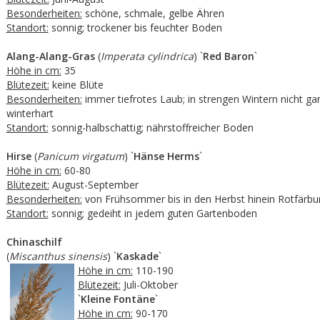
Besonderheiten:
schöne, schmale, gelbe Ähren
Standort:
sonnig; trockener bis feuchter Boden
Alang-Alang-Gras
(
Imperata cylindrica
) `
Red Baron
`
Höhe in cm:
35
Blütezeit:
keine Blüte
Besonderheiten:
immer tiefrotes Laub; in strengen Wintern nicht gar
winterhart
Standort:
sonnig-halbschattig; nährstoffreicher Boden
Hirse
(
Panicum virgatum
) `
Hänse Herms
`
Höhe in cm:
60-80
Blütezeit:
August-September
Besonderheiten:
von Frühsommer bis in den Herbst hinein Rotfärbu
Standort:
sonnig; gedeiht in jedem guten Gartenboden
Chinaschilf
(
Miscanthus sinensis
) `
Kaskade
`
Höhe in cm:
110-190
Blütezeit:
Juli-Oktober
`
Kleine Fontäne
`
Höhe in cm:
90-170