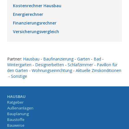
Kostenrechner Hausbau
Energierechner
Finanzierungsrechner
Versicherungsvergleich
Partner:
Hausbau
-
Baufinanzierung
-
Garten
-
Bad
-
Wintergarten
-
Designerbetten
-
Schlafzimmer
-
Pavillon für
den Garten
-
Wohnungseinrichtung
-
Aktuelle Zinskonditionen
-
Sonstige
HAUSBAU
Ratgeber
Außenanlagen
Bauplanung
Baustoffe
Bauweise