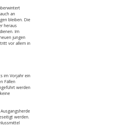
überwintert
 auch an
gen bleiben. Die
er heraus
dienen. Im
e neuen jungen
ritt vor allem in
s im Vorjahr ein
n Fällen
chgeführt werden
 keine
ls Ausgangsherde
eseitigt werden.
lussmittel