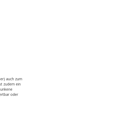
beer) auch zum
st zudem ein
esunkene
ertbar oder