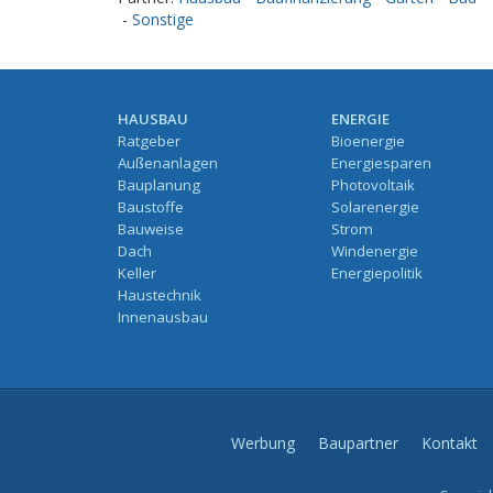
-
Sonstige
HAUSBAU
ENERGIE
Ratgeber
Bioenergie
Außenanlagen
Energiesparen
Bauplanung
Photovoltaik
Baustoffe
Solarenergie
Bauweise
Strom
Dach
Windenergie
Keller
Energiepolitik
Haustechnik
Innenausbau
Werbung
Baupartner
Kontakt