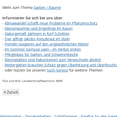
Mehr zum Thema
Garten / Bäume
Informieren Sie sich bei uns über:
-
Klimawandel schafft neue Probleme im Pflanzenschutz
-
Wiesenwürmer und Engerlinge im Rasen
-
Naturgemäß gärtnern in fünf Schritten
-
Das giftige Jakobs-Kreuzkraut im Visier
-
Primeln reagieren auf den ungewöhnlichen Winter
-
Im Sommer Gemüse säen - im Herbst ernten
-
Pflegetipps für Garten- und Schwimmteiche
-
Betonplatten sind Natursteinen zum Verwechseln ähnlich
-
Wintergärten brauchen Schutz gegen Überhitzung und Überfeucht
- oder nutzen Sie unseren
Such-Service
für weitere Themen
Text und Bild: Landwirtschaftskammer NRW
Zurück
Wintergarten
-
Designerbetten
-
Schlafzimmer
-
Pavillon für den Gart