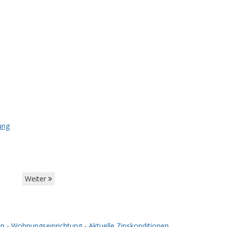
ung
Weiter
en
-
Wohnungseinrichtung
-
Aktuelle Zinskonditionen