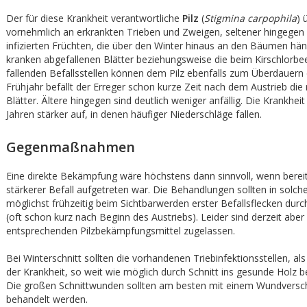
Der für diese Krankheit verantwortliche
Pilz
(
Stigmina carpophila
) 
vornehmlich an erkrankten Trieben und Zweigen, seltener hingegen
infizierten Früchten, die über den Winter hinaus an den Bäumen hän
kranken abgefallenen Blätter beziehungsweise die beim Kirschlorbe
fallenden Befallsstellen können dem Pilz ebenfalls zum Überdauern 
Frühjahr befällt der Erreger schon kurze Zeit nach dem Austrieb di
Blätter. Ältere hingegen sind deutlich weniger anfällig. Die Krankheit t
Jahren stärker auf, in denen häufiger Niederschläge fallen.
Gegenmaßnahmen
Eine direkte Bekämpfung wäre höchstens dann sinnvoll, wenn bereit
stärkerer Befall aufgetreten war. Die Behandlungen sollten in solche
möglichst frühzeitig beim Sichtbarwerden erster Befallsflecken dur
(oft schon kurz nach Beginn des Austriebs). Leider sind derzeit aber
entsprechenden Pilzbekämpfungsmittel zugelassen.
Bei Winterschnitt sollten die vorhandenen Triebinfektionsstellen, a
der Krankheit, so weit wie möglich durch Schnitt ins gesunde Holz b
Die großen Schnittwunden sollten am besten mit einem Wundversch
behandelt werden.