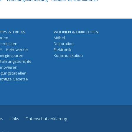
IPPS & TRICKS
WOHNEN & EINRICHTEN
auen
Möbel
hecklisten
Dekoration
IY – Heimwerker
Elektronik
nergiesparen
Kommunikation
rfahrungsberichte
enovieren
ilgungstabellen
ichtige Gesetze
ns
Links
Datenschutzerklärung