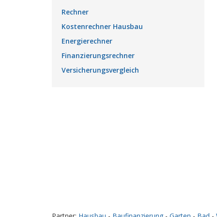
Rechner
Kostenrechner Hausbau
Energierechner
Finanzierungsrechner
Versicherungsvergleich
Partner:
Hausbau
-
Baufinanzierung
-
Garten
-
Bad
-