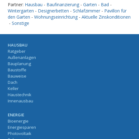
Partner:
Hausbau
-
Baufinanzierung
-
Garten
-
Bad
-
Wintergarten
-
Designerbetten
-
Schlafzimmer
-
Pavillon für
den Garten
-
Wohnungseinrichtung
-
Aktuelle Zinskonditionen
-
Sonstige
HAUSBAU
Ratgeber
Außenanlagen
Bauplanung
Baustoffe
Bauweise
Dach
Keller
Haustechnik
Innenausbau
ENERGIE
Bioenergie
Energiesparen
Photovoltaik