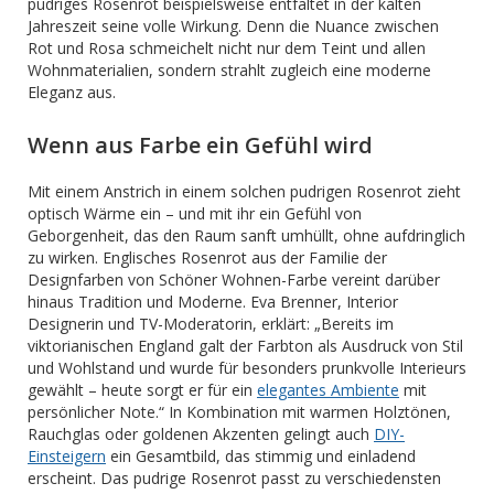
pudriges Rosenrot beispielsweise entfaltet in der kalten
Jahreszeit seine volle Wirkung. Denn die Nuance zwischen
Rot und Rosa schmeichelt nicht nur dem Teint und allen
Wohnmaterialien, sondern strahlt zugleich eine moderne
Eleganz aus.
Wenn aus Farbe ein Gefühl wird
Mit einem Anstrich in einem solchen pudrigen Rosenrot zieht
optisch Wärme ein – und mit ihr ein Gefühl von
Geborgenheit, das den Raum sanft umhüllt, ohne aufdringlich
zu wirken. Englisches Rosenrot aus der Familie der
Designfarben von Schöner Wohnen-Farbe vereint darüber
hinaus Tradition und Moderne. Eva Brenner, Interior
Designerin und TV-Moderatorin, erklärt: „Bereits im
viktorianischen England galt der Farbton als Ausdruck von Stil
und Wohlstand und wurde für besonders prunkvolle Interieurs
gewählt – heute sorgt er für ein
elegantes Ambiente
mit
persönlicher Note.“ In Kombination mit warmen Holztönen,
Rauchglas oder goldenen Akzenten gelingt auch
DIY-
Einsteigern
ein Gesamtbild, das stimmig und einladend
erscheint. Das pudrige Rosenrot passt zu verschiedensten