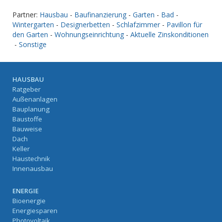
Partner:
Hausbau
-
Baufinanzierung
-
Garten
-
Bad
-
Wintergarten
-
Designerbetten
-
Schlafzimmer
-
Pavillon für
den Garten
-
Wohnungseinrichtung
-
Aktuelle Zinskonditionen
-
Sonstige
HAUSBAU
Ratgeber
Außenanlagen
Bauplanung
Baustoffe
Bauweise
Dach
Keller
Haustechnik
Innenausbau
ENERGIE
Bioenergie
Energiesparen
Photovoltaik