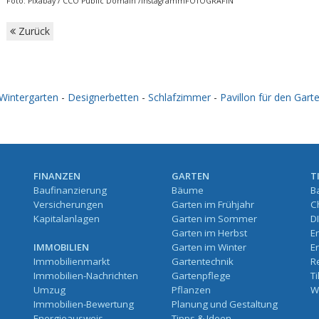
Foto: Pixabay / CCO Public Domain /InstagrammFOTOGRAFIN
Zurück
Wintergarten
-
Designerbetten
-
Schlafzimmer
-
Pavillon für den Gart
FINANZEN
GARTEN
T
Baufinanzierung
Bäume
B
Versicherungen
Garten im Frühjahr
C
Kapitalanlagen
Garten im Sommer
D
Garten im Herbst
E
IMMOBILIEN
Garten im Winter
E
Immobilienmarkt
Gartentechnik
R
Immobilien-Nachrichten
Gartenpflege
T
Umzug
Pflanzen
W
Immobilien-Bewertung
Planung und Gestaltung
Energieausweis
Tipps & Ideen