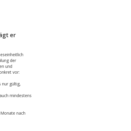
ägt er
eseinheitlich
ilung der
en und
onkret vor:
nur gültig,
 auch mindestens
s Monate nach