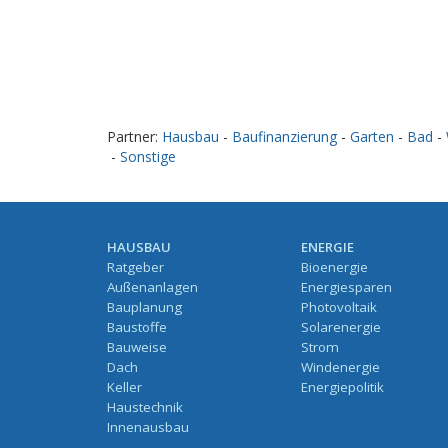
Partner:
Hausbau
-
Baufinanzierung
-
Garten
-
Bad
-
-
Sonstige
HAUSBAU
ENERGIE
Ratgeber
Bioenergie
Außenanlagen
Energiesparen
Bauplanung
Photovoltaik
Baustoffe
Solarenergie
Bauweise
Strom
Dach
Windenergie
Keller
Energiepolitik
Haustechnik
Innenausbau