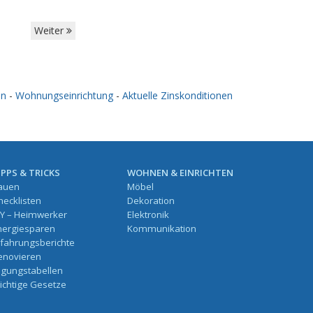
Weiter
en
-
Wohnungseinrichtung
-
Aktuelle Zinskonditionen
IPPS & TRICKS
WOHNEN & EINRICHTEN
auen
Möbel
hecklisten
Dekoration
IY – Heimwerker
Elektronik
nergiesparen
Kommunikation
rfahrungsberichte
enovieren
ilgungstabellen
ichtige Gesetze