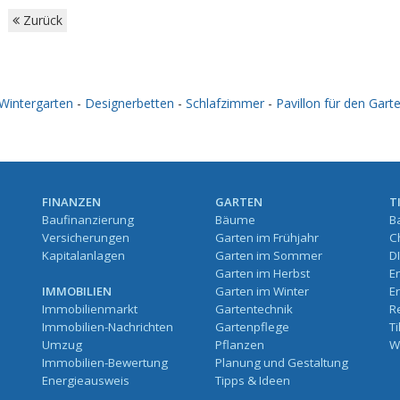
Zurück
Wintergarten
-
Designerbetten
-
Schlafzimmer
-
Pavillon für den Gart
FINANZEN
GARTEN
T
Baufinanzierung
Bäume
B
Versicherungen
Garten im Frühjahr
C
Kapitalanlagen
Garten im Sommer
D
Garten im Herbst
E
IMMOBILIEN
Garten im Winter
E
Immobilienmarkt
Gartentechnik
R
Immobilien-Nachrichten
Gartenpflege
T
Umzug
Pflanzen
W
Immobilien-Bewertung
Planung und Gestaltung
Energieausweis
Tipps & Ideen