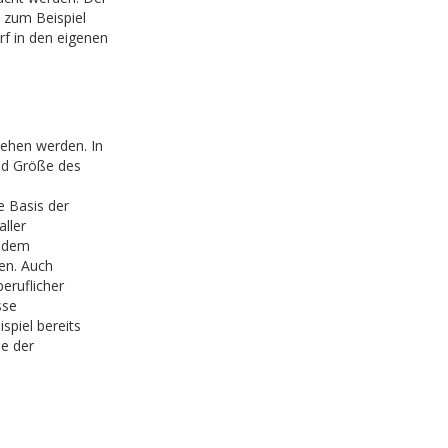
zum Beispiel
rf in den eigenen
ehen werden. In
und Größe des
 Basis der
ller
 dem
en. Auch
ruflicher
sse
piel bereits
e der