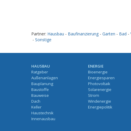
Partner:
Hausbau
-
Baufinanzierung
-
Garten
-
Bad
-
-
Sonstige
HAUSBAU
ENERGIE
Ratgeber
Bioenergie
Außenanlagen
Energiesparen
Bauplanung
Photovoltaik
Baustoffe
Solarenergie
Bauweise
Strom
Dach
Windenergie
Keller
Energiepolitik
Haustechnik
Innenausbau