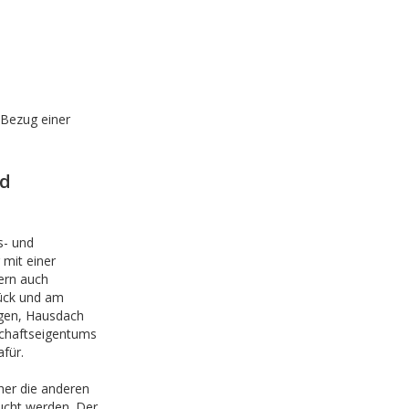
 Bezug einer
nd
s- und
 mit einer
ern auch
ück und am
gen, Hausdach
schaftseigentums
für.
her die anderen
ucht werden. Der