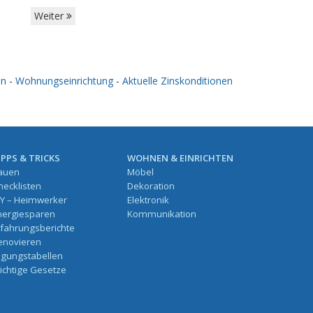
Weiter
en
-
Wohnungseinrichtung
-
Aktuelle Zinskonditionen
IPPS & TRICKS
WOHNEN & EINRICHTEN
auen
Möbel
hecklisten
Dekoration
IY – Heimwerker
Elektronik
nergiesparen
Kommunikation
rfahrungsberichte
enovieren
ilgungstabellen
ichtige Gesetze