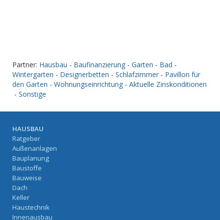
Partner:
Hausbau
-
Baufinanzierung
-
Garten
-
Bad
-
Wintergarten
-
Designerbetten
-
Schlafzimmer
-
Pavillon für
den Garten
-
Wohnungseinrichtung
-
Aktuelle Zinskonditionen
-
Sonstige
HAUSBAU
Ratgeber
Außenanlagen
Bauplanung
Baustoffe
Bauweise
Dach
Keller
Haustechnik
Innenausbau