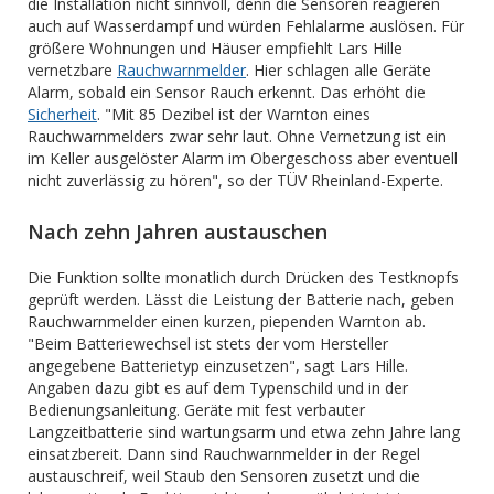
die Installation nicht sinnvoll, denn die Sensoren reagieren
auch auf Wasserdampf und würden Fehlalarme auslösen. Für
größere Wohnungen und Häuser empfiehlt Lars Hille
vernetzbare
Rauchwarnmelder
. Hier schlagen alle Geräte
Alarm, sobald ein Sensor Rauch erkennt. Das erhöht die
Sicherheit
. "Mit 85 Dezibel ist der Warnton eines
Rauchwarnmelders zwar sehr laut. Ohne Vernetzung ist ein
im Keller ausgelöster Alarm im Obergeschoss aber eventuell
nicht zuverlässig zu hören", so der TÜV Rheinland-Experte.
Nach zehn Jahren austauschen
Die Funktion sollte monatlich durch Drücken des Testknopfs
geprüft werden. Lässt die Leistung der Batterie nach, geben
Rauchwarnmelder einen kurzen, piependen Warnton ab.
"Beim Batteriewechsel ist stets der vom Hersteller
angegebene Batterietyp einzusetzen", sagt Lars Hille.
Angaben dazu gibt es auf dem Typenschild und in der
Bedienungsanleitung. Geräte mit fest verbauter
Langzeitbatterie sind wartungsarm und etwa zehn Jahre lang
einsatzbereit. Dann sind Rauchwarnmelder in der Regel
austauschreif, weil Staub den Sensoren zusetzt und die