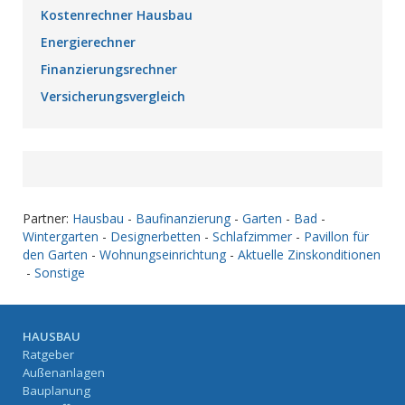
Kostenrechner Hausbau
Energierechner
Finanzierungsrechner
Versicherungsvergleich
Partner:
Hausbau
-
Baufinanzierung
-
Garten
-
Bad
-
Wintergarten
-
Designerbetten
-
Schlafzimmer
-
Pavillon für
den Garten
-
Wohnungseinrichtung
-
Aktuelle Zinskonditionen
-
Sonstige
HAUSBAU
Ratgeber
Außenanlagen
Bauplanung