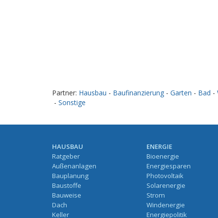
Partner:
Hausbau
-
Baufinanzierung
-
Garten
-
Bad
-
-
Sonstige
HAUSBAU
ENERGIE
Ratgeber
Bioenergie
Außenanlagen
Energiesparen
Bauplanung
Photovoltaik
Baustoffe
Solarenergie
Bauweise
Strom
Dach
Windenergie
Keller
Energiepolitik