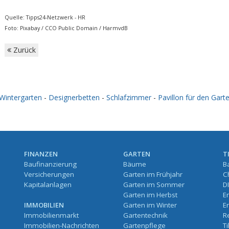
Quelle: Tipps24-Netzwerk - HR
Foto: Pixabay / CCO Public Domain / HarmvdB
Zurück
Wintergarten
-
Designerbetten
-
Schlafzimmer
-
Pavillon für den Gart
FINANZEN
GARTEN
T
Baufinanzierung
Bäume
B
Versicherungen
Garten im Frühjahr
C
Kapitalanlagen
Garten im Sommer
D
Garten im Herbst
E
IMMOBILIEN
Garten im Winter
E
Immobilienmarkt
Gartentechnik
R
Immobilien-Nachrichten
Gartenpflege
T