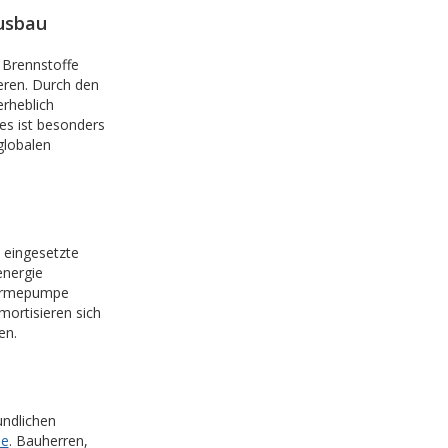
usbau
 Brennstoffe
eren. Durch den
rheblich
es ist besonders
globalen
 eingesetzte
nergie
Wärmepumpe
ortisieren sich
en.
undlichen
me
. Bauherren,