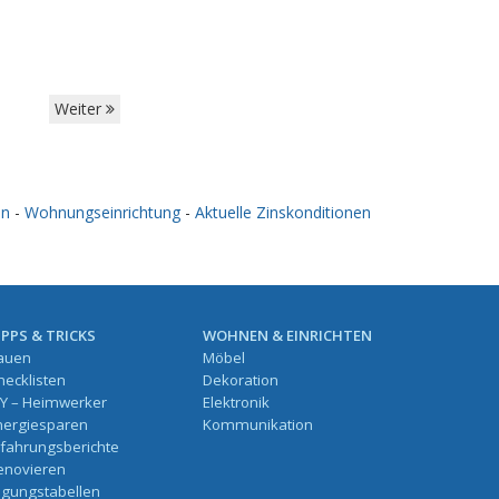
Weiter
en
-
Wohnungseinrichtung
-
Aktuelle Zinskonditionen
IPPS & TRICKS
WOHNEN & EINRICHTEN
auen
Möbel
hecklisten
Dekoration
IY – Heimwerker
Elektronik
nergiesparen
Kommunikation
rfahrungsberichte
enovieren
ilgungstabellen