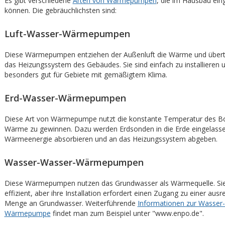
Es gibt verschiedene
Arten von Wärmepumpen
, die im Hausbau ein
können. Die gebräuchlichsten sind:
Luft-Wasser-Wärmepumpen
Diese Wärmepumpen entziehen der Außenluft die Wärme und übertr
das Heizungssystem des Gebäudes. Sie sind einfach zu installieren 
besonders gut für Gebiete mit gemäßigtem Klima.
Erd-Wasser-Wärmepumpen
Diese Art von Wärmepumpe nutzt die konstante Temperatur des B
Wärme zu gewinnen. Dazu werden Erdsonden in die Erde eingelassen
Wärmeenergie absorbieren und an das Heizungssystem abgeben.
Wasser-Wasser-Wärmepumpen
Diese Wärmepumpen nutzen das Grundwasser als Wärmequelle. Sie
effizient, aber ihre Installation erfordert einen Zugang zu einer aus
Menge an Grundwasser. Weiterführende
Informationen zur Wasser
Wärmepumpe
findet man zum Beispiel unter "www.enpo.de".