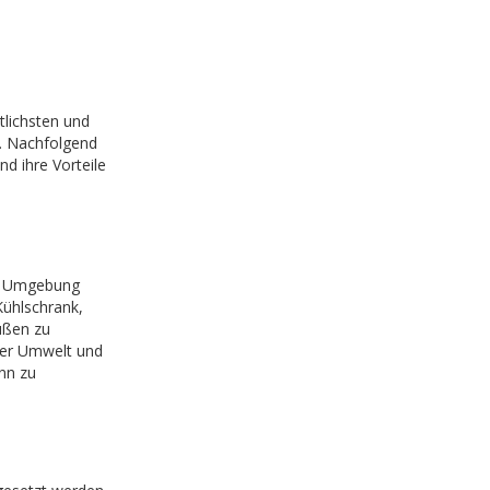
lichsten und
. Nachfolgend
d ihre Vorteile
er Umgebung
Kühlschrank,
ußen zu
der Umwelt und
nn zu