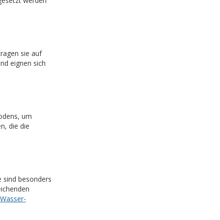
gesetzt werden
agen sie auf
und eignen sich
odens, um
, die die
 sind besonders
reichenden
-Wasser-