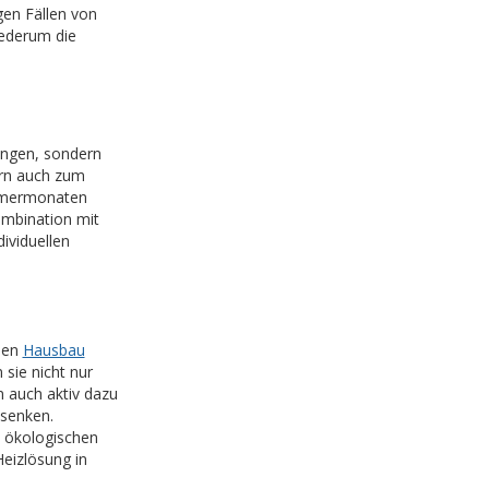
en Fällen von
iederum die
ungen, sondern
rn auch zum
mmermonaten
ombination mit
ividuellen
ßen
Hausbau
sie nicht nur
n auch aktiv dazu
 senken.
n ökologischen
eizlösung in