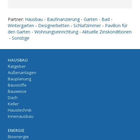
Partner:
Hausbau
-
Baufinanzierung
-
Garten
-
Bad
-
Wintergarten
-
Designerbetten
-
Schlafzimmer
-
Pavillon für
den Garten
-
Wohnungseinrichtung
-
Aktuelle Zinskonditionen
-
Sonstige
HAUSBAU
Ratgeber
Außenanlagen
Bauplanung
Baustoffe
Bauweise
Dach
Keller
Haustechnik
Innenausbau
ENERGIE
Bioenergie