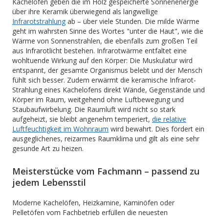
Kachelöfen geben die im Holz gespeicherte Sonnenenergie
über ihre Keramik überwiegend als langwellige
Infrarotstrahlung
ab – über viele Stunden. Die milde Wärme
geht im wahrsten Sinne des Wortes "unter die Haut", wie die
Wärme von Sonnenstrahlen, die ebenfalls zum großen Teil
aus Infrarotlicht bestehen. Infrarotwärme entfaltet eine
wohltuende Wirkung auf den Körper: Die Muskulatur wird
entspannt, der gesamte Organismus belebt und der Mensch
fühlt sich besser. Zudem erwärmt die keramische Infrarot-
Strahlung eines Kachelofens direkt Wände, Gegenstände und
Körper im Raum, weitgehend ohne Luftbewegung und
Staubaufwirbelung. Die Raumluft wird nicht so stark
aufgeheizt, sie bleibt angenehm temperiert,
die relative
Luftfeuchtigkeit im Wohnraum
wird bewahrt. Dies fördert ein
ausgeglichenes, reizarmes Raumklima und gilt als eine sehr
gesunde Art zu heizen.
Meisterstücke vom Fachmann – passend zu
jedem Lebensstil
Moderne Kachelöfen, Heizkamine, Kaminöfen oder
Pelletöfen vom Fachbetrieb erfüllen die neuesten