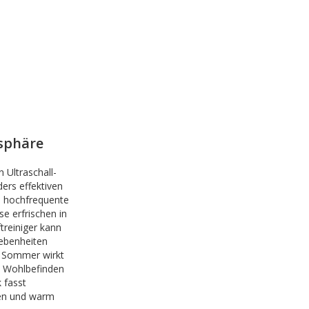
sphäre
 Ultraschall-
ders effektiven
, hochfrequente
e erfrischen in
treiniger kann
ebenheiten
m Sommer wirkt
e Wohlbefinden
 fasst
den und warm