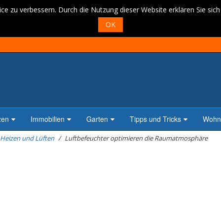
ce zu verbessern. Durch die Nutzung dieser Website erklären Sie sic
OK
zen
Immobilien
Garten
Tipps und Tricks
Wohne
Heizen und Lüften
Luftbefeuchter optimieren die Raumatmosphäre