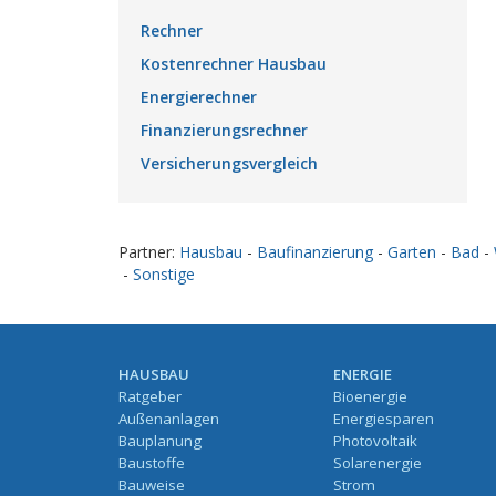
Rechner
Kostenrechner Hausbau
Energierechner
Finanzierungsrechner
Versicherungsvergleich
Partner:
Hausbau
-
Baufinanzierung
-
Garten
-
Bad
-
-
Sonstige
HAUSBAU
ENERGIE
Ratgeber
Bioenergie
Außenanlagen
Energiesparen
Bauplanung
Photovoltaik
Baustoffe
Solarenergie
Bauweise
Strom