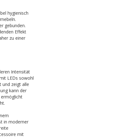
ebel hygienisch
rnebeln.
ser gebunden.
denden Effekt
her zu einer
ren Intensität
t mit LEDs sowohl
 und zeigt alle
nung kann der
 ermöglicht
ht.
einem
st in moderner
reite
essoire mit