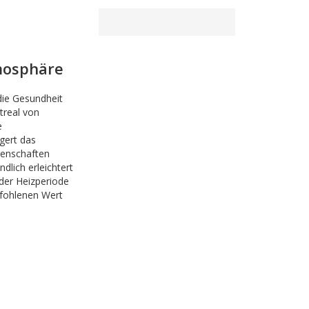
mosphäre
e Gesundheit
treal von
e
gert das
genschaften
lich erleichtert
der Heizperiode
fohlenen Wert