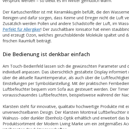
versprüht werden – so bleibt es im Winter gemütlich warm.
Der Kartuschenfilter ist mit Keramikkugeln befüllt, die den Wassern
Reinigen und dafür sorgen, dass Keime und Erreger nicht die Luft ve
Zusätzlich werden Pollen und andere Schadstoffe der Luft, im Was
Perfekt für Allergiker
! Der zuschaltbare Ionisator hat einen staubbin
und erzeugt Ozon, welches geruchsbildende Moleküle spaltet und da
frischen Raumluft beiträgt.
Die Bedienung ist denkbar einfach
Am Touch-Bedienfeld lassen sich die gewünschten Parameter und de
individuell anpassen. Das übersichtlich gestaltete Display informier
über die aktuelle Raumtemperatur, als auch über die Luftfeuchtigkeit
Einstellungen per Symboldarstellung. Mit der praktischen Fernbedie
Luftbefeuchter bequem vom Sofa aus gesteuert werden. Der Timer
vorausschauendes Luftbefeuchten, beispielsweise während der Nac
Klarstein steht für innovative, qualitativ hochwertige Produkte mit 
unverwechselbaren Design. Der Klarstein Montreal Luftbefeuchter i
Walnuss- oder dunkler Ebenholz-Optik erhältlich und erweitert das b
Produktsortiment der Modern Living Marke um ein zeitgemäßes Acc