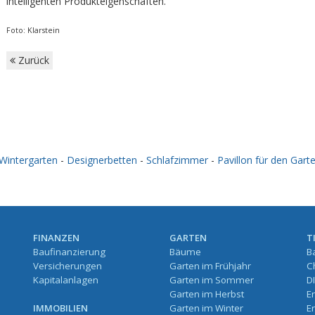
intelligenten Produkteigenschaften.
Foto: Klarstein
Zurück
Wintergarten
-
Designerbetten
-
Schlafzimmer
-
Pavillon für den Gart
FINANZEN
GARTEN
T
Baufinanzierung
Bäume
B
Versicherungen
Garten im Frühjahr
C
Kapitalanlagen
Garten im Sommer
D
Garten im Herbst
E
IMMOBILIEN
Garten im Winter
E