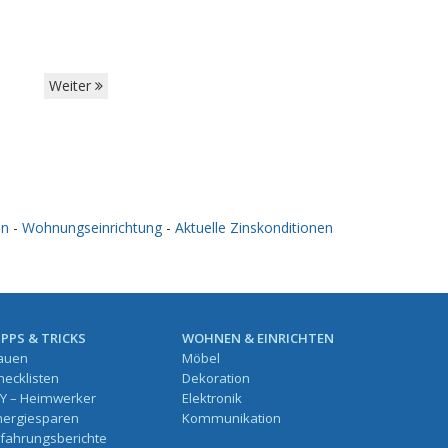
Weiter
en
-
Wohnungseinrichtung
-
Aktuelle Zinskonditionen
IPPS & TRICKS
WOHNEN & EINRICHTEN
auen
Möbel
hecklisten
Dekoration
IY – Heimwerker
Elektronik
nergiesparen
Kommunikation
rfahrungsberichte