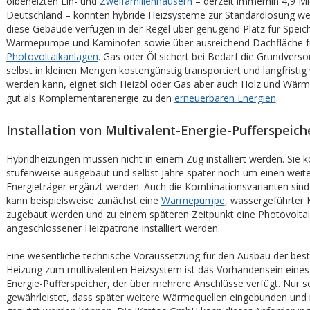
ölbeheizten Ein- und
Zweifamilienhäusern
– derzeit immerhin 4,9 Mi
Deutschland – könnten hybride Heizsysteme zur Standardlösung w
diese Gebäude verfügen in der Regel über genügend Platz für Speich
Wärmepumpe und Kaminofen sowie über ausreichend Dachfläche f
Photovoltaikanlagen
. Gas oder Öl sichert bei Bedarf die Grundverso
selbst in kleinen Mengen kostengünstig transportiert und langfristig 
werden kann, eignet sich Heizöl oder Gas aber auch Holz und Wä
gut als Komplementärenergie zu den
erneuerbaren Energien
.
Installation von Multivalent-Energie-Pufferspeich
Hybridheizungen müssen nicht in einem Zug installiert werden. Sie 
stufenweise ausgebaut und selbst Jahre später noch um einen weit
Energieträger ergänzt werden. Auch die Kombinationsvarianten sind v
kann beispielsweise zunächst eine
Wärmepumpe
, wassergeführter
zugebaut werden und zu einem späteren Zeitpunkt eine Photovoltai
angeschlossener Heizpatrone installiert werden.
Eine wesentliche technische Voraussetzung für den Ausbau der be
Heizung zum multivalenten Heizsystem ist das Vorhandensein eines 
Energie-Pufferspeicher, der über mehrere Anschlüsse verfügt. Nur so
gewährleistet, dass später weitere Wärmequellen eingebunden und