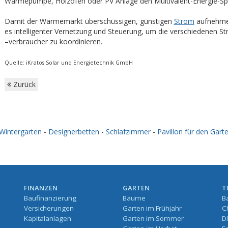
Wärmepumpe, Holzofen oder PV Anlage den Multivalent-Energie-Spei
Damit der Wärmemarkt überschüssigen, günstigen
Strom
aufnehme
es intelligenter Vernetzung und Steuerung, um die verschiedenen S
–verbraucher zu koordinieren.
Quelle: iKratos Solar und Energietechnik GmbH
Zurück
Wintergarten
-
Designerbetten
-
Schlafzimmer
-
Pavillon für den Gart
FINANZEN
GARTEN
T
Baufinanzierung
Bäume
B
Versicherungen
Garten im Frühjahr
C
Kapitalanlagen
Garten im Sommer
D