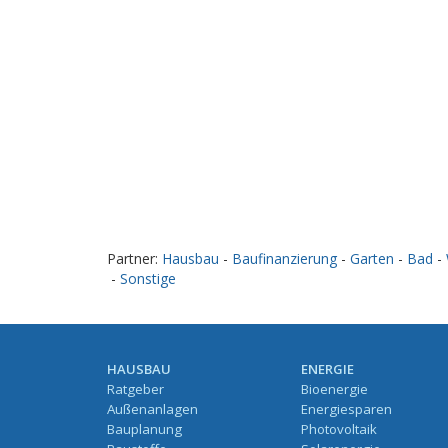
Partner:
Hausbau
-
Baufinanzierung
-
Garten
-
Bad
-
-
Sonstige
HAUSBAU
ENERGIE
Ratgeber
Bioenergie
Außenanlagen
Energiesparen
Bauplanung
Photovoltaik