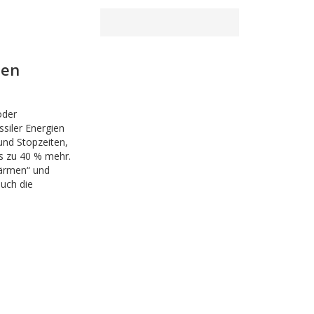
ten
oder
siler Energien
und Stopzeiten,
is zu 40 % mehr.
wärmen“ und
auch die