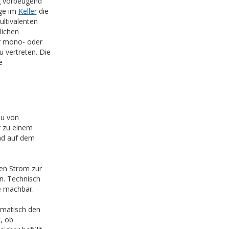
g vorbeugend
age im
Keller
die
ltivalenten
lichen
r mono- oder
u vertreten. Die
e
au von
r zu einem
nd auf dem
gen Strom zur
n. Technisch
ne machbar.
omatisch den
, ob