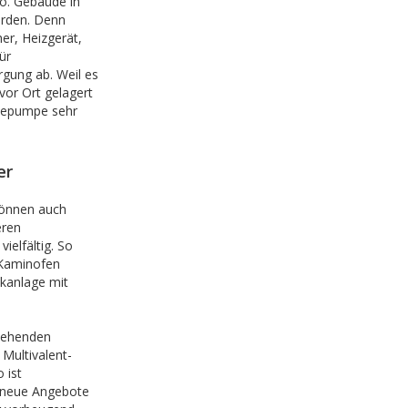
o. Gebäude in
erden. Denn
er, Heizgerät,
ür
rgung ab. Weil es
vor Ort gelagert
rmepumpe sehr
er
können auch
eren
ielfältig. So
 Kaminofen
kanlage mit
stehenden
Multivalent-
 ist
 neue Angebote