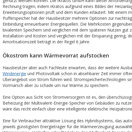
genutzt werden können. Die iKratos GmbH kann dieser Anforderun
Rechnung tragen, indem iKratos aufgrund eines Bildes der Heizanl
Erweiterungsoptionen prüft und dem Kunden erläutert. Mit einem mu
Pufferspeicher hat der Hausbesitzer mehrere Optionen zur nachträg
Einbindung erneuerbarer Energiequellen. Die Mehrkosten gegenübe
bivalenten Speichern sind verglichen mit dem späteren Nutzen gut z
Installation und Kosten sind verglichen mit der Einsparung gering, di
Amortisationszeit beträgt in der Regel 6 Jahre.
Ökostrom kann Wärmevorrat aufstocken
Hausbesitzer aber auch Fachleute erwarten, dass der weitere Ausb
Windenergie
und Photovoltaik schon in absehbarer Zeit immer öfte
Überangebot von Strom führen wird. Stromspeichertechnologien si
Vormarsch aber zu schade um nur Wärme zu speichern.
Eine Option aus Sicht von Stromversorgern ist es, den überschüssi
Beheizung der Multivalent-Energie-Speicher von Gebäuden zu nutze
wäre das recht einfach über eine intelligente elektrische Heizpatro
Eine für Verbraucher attraktive Lösung des Hybridsystems, das aut
jeweils günstigsten Energieträger für die Wärmeerzeugung auswählt