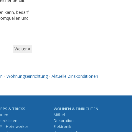
cher befüllt.
n kann, bedarf
tromquellen und
Weiter
en
-
Wohnungseinrichtung
-
Aktuelle Zinskonditionen
IPPS & TRICKS
WOHNEN & EINRICHTEN
auen
Möbel
hecklisten
Dekoration
IY – Heimwerker
Elektronik