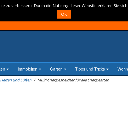
ce zu verbessern. Durch die Nutzung dieser Website erklären Sie sic
OK
zen
Immobilien
Garten
Tipps und Tricks
Wohne
Heizen und Lüften
Multi-Energiespeicher für alle Energiearten