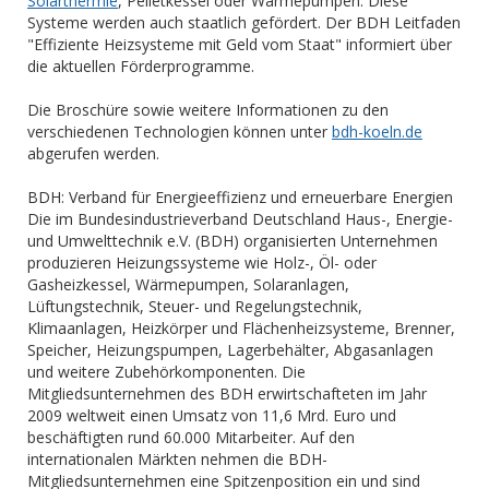
Solarthermie
, Pelletkessel oder Wärmepumpen. Diese
Systeme werden auch staatlich gefördert. Der BDH Leitfaden
"Effiziente Heizsysteme mit Geld vom Staat" informiert über
die aktuellen Förderprogramme.
Die Broschüre sowie weitere Informationen zu den
verschiedenen Technologien können unter
bdh-koeln.de
abgerufen werden.
BDH: Verband für Energieeffizienz und erneuerbare Energien
Die im Bundesindustrieverband Deutschland Haus-, Energie-
und Umwelttechnik e.V. (BDH) organisierten Unternehmen
produzieren Heizungssysteme wie Holz-, Öl- oder
Gasheizkessel, Wärmepumpen, Solaranlagen,
Lüftungstechnik, Steuer- und Regelungstechnik,
Klimaanlagen, Heizkörper und Flächenheizsysteme, Brenner,
Speicher, Heizungspumpen, Lagerbehälter, Abgasanlagen
und weitere Zubehörkomponenten. Die
Mitgliedsunternehmen des BDH erwirtschafteten im Jahr
2009 weltweit einen Umsatz von 11,6 Mrd. Euro und
beschäftigten rund 60.000 Mitarbeiter. Auf den
internationalen Märkten nehmen die BDH-
Mitgliedsunternehmen eine Spitzenposition ein und sind