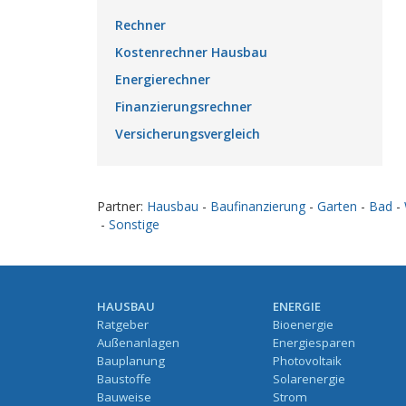
Rechner
Kostenrechner Hausbau
Energierechner
Finanzierungsrechner
Versicherungsvergleich
Partner:
Hausbau
-
Baufinanzierung
-
Garten
-
Bad
-
-
Sonstige
HAUSBAU
ENERGIE
Ratgeber
Bioenergie
Außenanlagen
Energiesparen
Bauplanung
Photovoltaik
Baustoffe
Solarenergie
Bauweise
Strom