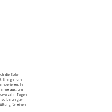
ch die Solar-
t Energie, um
temperieren. In
rwärme aus, um
 etwa zehn Tagen
so beruhigter
üftung für einen