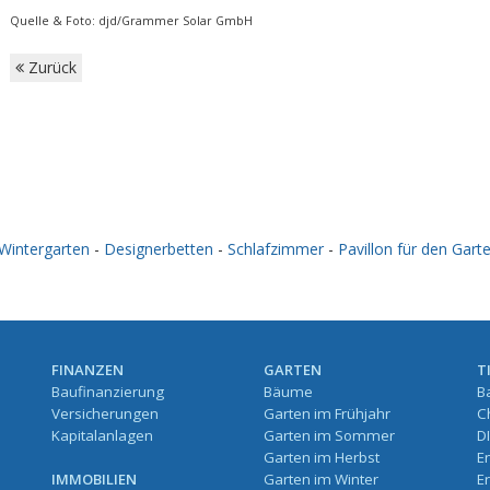
Quelle & Foto: djd/Grammer Solar GmbH
Zurück
Wintergarten
-
Designerbetten
-
Schlafzimmer
-
Pavillon für den Gart
FINANZEN
GARTEN
T
Baufinanzierung
Bäume
B
Versicherungen
Garten im Frühjahr
C
Kapitalanlagen
Garten im Sommer
D
Garten im Herbst
E
IMMOBILIEN
Garten im Winter
E