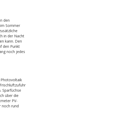
in den
, im Sommer
zusätzliche
h in der Nacht
gen kann. Den
f den Punkt
lang noch jedes
 Photovoltaik
rischluftzufuhr
n. Sparfüchse
ch über die
tmeter PV-
ur noch rund