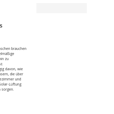
s
schen brauchen
elmäßige
hin zu
z.
ig davon, wie
sern, die über
tezimmer und
Solar-Lüftung
 sorgen.