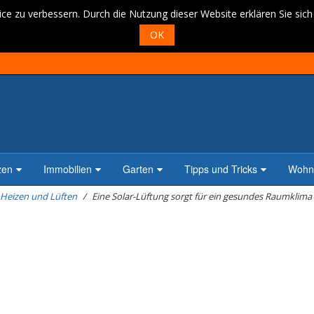
ce zu verbessern. Durch die Nutzung dieser Website erklären Sie sic
OK
zen
Immobilien
Garten
Tipps und Tricks
Wohne
Heizen und Lüften
Eine Solar-Lüftung sorgt für ein gesundes Raumklima