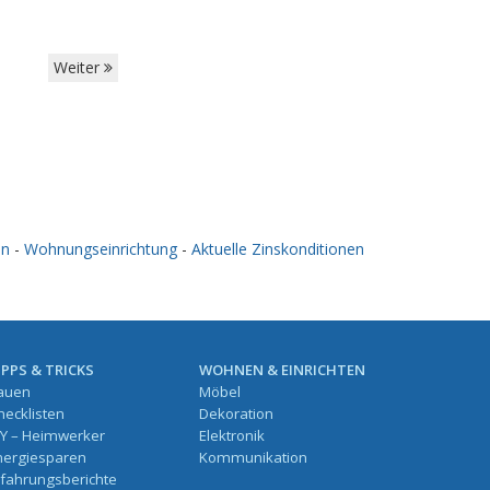
Weiter
en
-
Wohnungseinrichtung
-
Aktuelle Zinskonditionen
IPPS & TRICKS
WOHNEN & EINRICHTEN
auen
Möbel
hecklisten
Dekoration
IY – Heimwerker
Elektronik
nergiesparen
Kommunikation
rfahrungsberichte