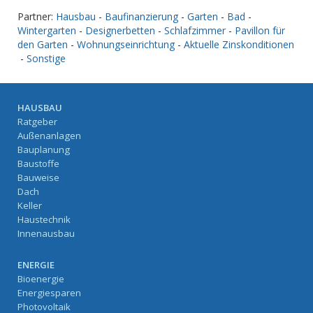
Partner:
Hausbau
-
Baufinanzierung
-
Garten
-
Bad
-
Wintergarten
-
Designerbetten
-
Schlafzimmer
-
Pavillon für
den Garten
-
Wohnungseinrichtung
-
Aktuelle Zinskonditionen
-
Sonstige
HAUSBAU
Ratgeber
Außenanlagen
Bauplanung
Baustoffe
Bauweise
Dach
Keller
Haustechnik
Innenausbau
ENERGIE
Bioenergie
Energiesparen
Photovoltaik