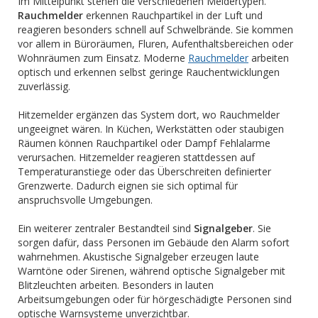
Im Mittelpunkt stehen die verschiedenen Meldertypen.
Rauchmelder
erkennen Rauchpartikel in der Luft und
reagieren besonders schnell auf Schwelbrände. Sie kommen
vor allem in Büroräumen, Fluren, Aufenthaltsbereichen oder
Wohnräumen zum Einsatz. Moderne
Rauchmelder
arbeiten
optisch und erkennen selbst geringe Rauchentwicklungen
zuverlässig.
Hitzemelder ergänzen das System dort, wo Rauchmelder
ungeeignet wären. In Küchen, Werkstätten oder staubigen
Räumen können Rauchpartikel oder Dampf Fehlalarme
verursachen. Hitzemelder reagieren stattdessen auf
Temperaturanstiege oder das Überschreiten definierter
Grenzwerte. Dadurch eignen sie sich optimal für
anspruchsvolle Umgebungen.
Ein weiterer zentraler Bestandteil sind
Signalgeber
. Sie
sorgen dafür, dass Personen im Gebäude den Alarm sofort
wahrnehmen. Akustische Signalgeber erzeugen laute
Warntöne oder Sirenen, während optische Signalgeber mit
Blitzleuchten arbeiten. Besonders in lauten
Arbeitsumgebungen oder für hörgeschädigte Personen sind
optische Warnsysteme unverzichtbar.