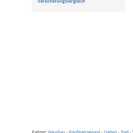
Versicherungsvergleich
Partner:
Hausbau
-
Baufinanzierung
-
Garten
-
Bad
-