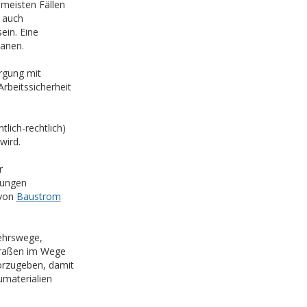
 meisten Fällen
 auch
ein. Eine
lanen.
orgung mit
Arbeitssicherheit
lich-rechtlich)
wird.
r
tungen
 von
Baustrom
ehrswege,
straßen im Wege
vorzugeben, damit
materialien