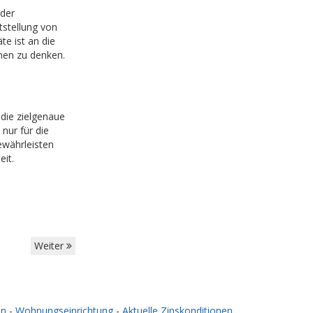
der
stellung von
e ist an die
nen zu denken.
 die zielgenaue
nur für die
ewährleisten
eit.
Weiter
en
-
Wohnungseinrichtung
-
Aktuelle Zinskonditionen