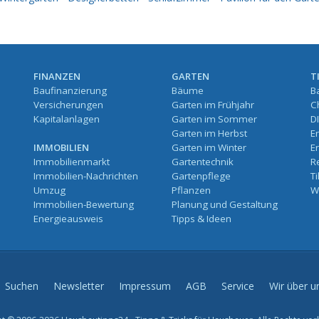
FINANZEN
GARTEN
T
Baufinanzierung
Bäume
B
Versicherungen
Garten im Frühjahr
C
Kapitalanlagen
Garten im Sommer
D
Garten im Herbst
E
IMMOBILIEN
Garten im Winter
E
Immobilienmarkt
Gartentechnik
R
Immobilien-Nachrichten
Gartenpflege
T
Umzug
Pflanzen
W
Immobilien-Bewertung
Planung und Gestaltung
Energieausweis
Tipps & Ideen
Suchen
Newsletter
Impressum
AGB
Service
Wir über u