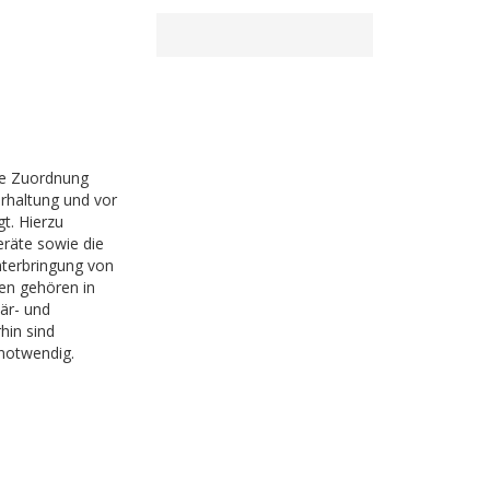
ue Zuordnung
rhaltung und vor
gt. Hierzu
räte sowie die
nterbringung von
en gehören in
är- und
in sind
 notwendig.