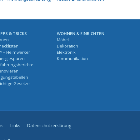
IPPS & TRICKS
WOHNEN & EINRICHTEN
auen
Möbel
hecklisten
Dekoration
IY – Heimwerker
Elektronik
nergiesparen
Kommunikation
rfahrungsberichte
enovieren
ilgungstabellen
ichtige Gesetze
ns
Links
Datenschutzerklärung