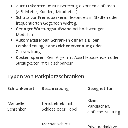
Zutrittskontrolle
: Nur Berechtigte können einfahren
(z. B. Mieter, Kunden, Mitarbeiter).
Schutz vor Fremdparkern
: Besonders in Städten oder
frequentierten Gegenden wichtig.
Geringer Wartungsaufwand
bei hochwertigen
Modellen.
Automatisierba
r: Schranken öffnen z. B. per
Fernbedienung,
Kennzeichenerkennung
oder
Zeitschaltung.
Kosten sparen
: Kein Ärger mit Abschleppdiensten oder
Streitigkeiten mit Falschparkern.
Typen von Parkplatzschranken
Schrankenart
Beschreibung
Geeignet für
Kleine
Manuelle
Handbetrieb, mit
Parkflächen,
Schranken
Schloss oder Hebel
einfache Nutzung
Mechanisch mit
Privatparkplätze