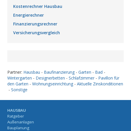
Kostenrechner Hausbau
Energierechner
Finanzierungsrechner
Versicherungsvergleich
Partner:
Hausbau
-
Baufinanzierung
-
Garten
-
Bad
-
Wintergarten
-
Designerbetten
-
Schlafzimmer
-
Pavillon für
den Garten
-
Wohnungseinrichtung
-
Aktuelle Zinskonditionen
-
Sonstige
HAUSBAU
Ratgeber
Außenanlagen
Bauplanung