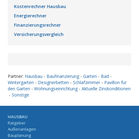
Kostenrechner Hausbau
Energierechner
Finanzierungsrechner
Versicherungsvergleich
Partner:
Hausbau
-
Baufinanzierung
-
Garten
-
Bad
-
Wintergarten
-
Designerbetten
-
Schlafzimmer
-
Pavillon für
den Garten
-
Wohnungseinrichtung
-
Aktuelle Zinskonditionen
-
Sonstige
HAUSBAU
Ratgeber
Außenanlagen
Bauplanung