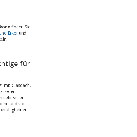
lkone
finden Sie
und Erker
und
eln.
htige für
z, mit Glasdach,
arzellen.
n sehr vielen
onne und vor
beruhigt einen