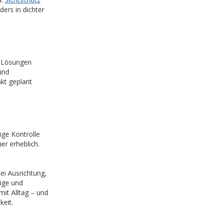
ers in dichter
e Lösungen
und
kt geplant
ge Kontrolle
r erheblich.
i Ausrichtung,
bige und
it Alltag – und
eit.