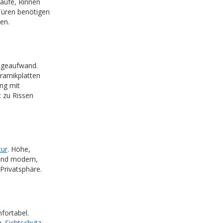
äufe, Rinnen
üren benötigen
en.
legeaufwand.
eramikplatten
ung mit
 zu Rissen
tur
. Höhe,
 und modern,
 Privatsphäre.
ortabel.
a.
Sichtschutz