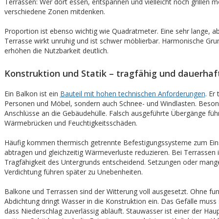
Terrassen: Wer dort essen, entspannen und vielleicht noch grillen mö
verschiedene Zonen mitdenken.
Proportion ist ebenso wichtig wie Quadratmeter. Eine sehr lange, a
Terrasse wirkt unruhig und ist schwer möblierbar. Harmonische Gr
erhöhen die Nutzbarkeit deutlich.
Konstruktion und Statik – tragfähig und dauerhaf
Ein Balkon ist ein
Bauteil mit hohen technischen Anforderungen
. Er
Personen und Möbel, sondern auch Schnee- und Windlasten. Besonde
Anschlüsse an die Gebäudehülle. Falsch ausgeführte Übergänge füh
Wärmebrücken und Feuchtigkeitsschäden.
Häufig kommen thermisch getrennte Befestigungssysteme zum Einsa
abtragen und gleichzeitig Wärmeverluste reduzieren. Bei Terrassen i
Tragfähigkeit des Untergrunds entscheidend. Setzungen oder mang
Verdichtung führen später zu Unebenheiten.
Balkone und Terrassen sind der Witterung voll ausgesetzt. Ohne fu
Abdichtung dringt Wasser in die Konstruktion ein. Das Gefälle muss 
dass Niederschlag zuverlässig abläuft. Stauwasser ist einer der Hau