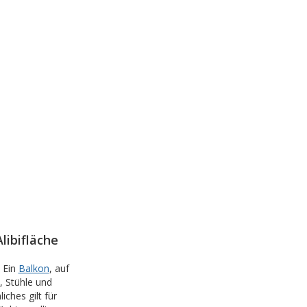
libifläche
 Ein
Balkon
, auf
, Stühle und
ches gilt für