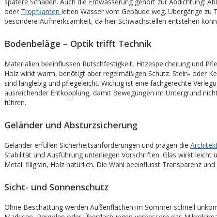
spätere Schäden. Auch die Entwässerung gehört zur Abdichtung: Abl
oder
Tropfkanten
leiten Wasser vom Gebäude weg. Übergänge zu T
besondere Aufmerksamkeit, da hier Schwachstellen entstehen könn
Bodenbeläge – Optik trifft Technik
Materialien beeinflussen Rutschfestigkeit, Hitzespeicherung und Pf
Holz wirkt warm, benötigt aber regelmäßigen Schutz. Stein- oder K
sind langlebig und pflegeleicht. Wichtig ist eine fachgerechte Verleg
ausreichender Entkopplung, damit Bewegungen im Untergrund nicht
führen.
Geländer und Absturzsicherung
Geländer erfüllen Sicherheitsanforderungen und prägen die
Architek
Stabilität und Ausführung unterliegen Vorschriften. Glas wirkt leicht
Metall filigran, Holz natürlich. Die Wahl beeinflusst Transparenz und
Sicht- und Sonnenschutz
Ohne Beschattung werden Außenflächen im Sommer schnell unkomf
Markisen, Pergolen oder Überdachungen verbessern das Mikroklim