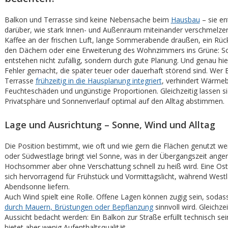
Balkon und Terrasse sind keine Nebensache beim
Hausbau
– sie en
darüber, wie stark Innen- und Außenraum miteinander verschmelze
Kaffee an der frischen Luft, lange Sommerabende draußen, ein Rüc
den Dächern oder eine Erweiterung des Wohnzimmers ins Grüne: So
entstehen nicht zufällig, sondern durch gute Planung. Und genau hi
Fehler gemacht, die später teuer oder dauerhaft störend sind. Wer 
Terrasse
frühzeitig in die Hausplanung integriert
, verhindert Wärme
Feuchteschäden und ungünstige Proportionen. Gleichzeitig lassen s
Privatsphäre und Sonnenverlauf optimal auf den Alltag abstimmen.
Lage und Ausrichtung – Sonne, Wind und Alltag
Die Position bestimmt, wie oft und wie gern die Flächen genutzt we
oder Südwestlage bringt viel Sonne, was in der Übergangszeit ange
Hochsommer aber ohne Verschattung schnell zu heiß wird. Eine Ost
sich hervorragend für Frühstück und Vormittagslicht, während West
Abendsonne liefern.
Auch Wind spielt eine Rolle. Offene Lagen können zugig sein, sodas
durch Mauern, Brüstungen oder Bepflanzung
sinnvoll wird. Gleichzei
Aussicht bedacht werden: Ein Balkon zur Straße erfüllt technisch se
bietet aber wenig Aufenthaltsqualität.