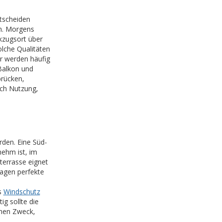
tscheiden
n. Morgens
kzugsort über
lche Qualitäten
er werden häufig
Balkon und
brücken,
ich Nutzung,
rden. Eine Süd-
nehm ist, im
terrasse eignet
lagen perfekte
s
Windschutz
tig sollte die
inen Zweck,