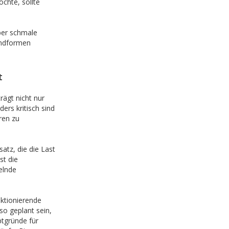
chte, sollte
ber schmale
undformen
t
 trägt nicht nur
rs kritisch sind
ren zu
tz, die die Last
st die
elnde
nktionierende
so geplant sein,
ptgründe für