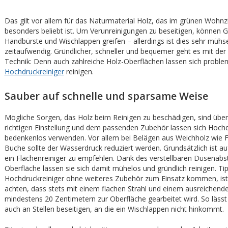
Das gilt vor allem für das Naturmaterial Holz, das im grünen Wohn
besonders beliebt ist. Um Verunreinigungen zu beseitigen, können G
Handbürste und Wischlappen greifen – allerdings ist dies sehr mühse
zeitaufwendig. Gründlicher, schneller und bequemer geht es mit de
Technik: Denn auch zahlreiche Holz-Oberflächen lassen sich proble
Hochdruckreiniger
reinigen.
Sauber auf schnelle und sparsame Weise
Mögliche Sorgen, das Holz beim Reinigen zu beschädigen, sind überf
richtigen Einstellung und dem passenden Zubehör lassen sich Hochd
bedenkenlos verwenden. Vor allem bei Belägen aus Weichholz wie F
Buche sollte der Wasserdruck reduziert werden. Grundsätzlich ist au
ein Flächenreiniger zu empfehlen. Dank des verstellbaren Düsenabs
Oberfläche lassen sie sich damit mühelos und gründlich reinigen. Tip
Hochdruckreiniger ohne weiteres Zubehör zum Einsatz kommen, ist
achten, dass stets mit einem flachen Strahl und einem ausreichend
mindestens 20 Zentimetern zur Oberfläche gearbeitet wird. So lässt
auch an Stellen beseitigen, an die ein Wischlappen nicht hinkommt.