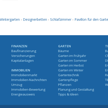
Wintergarten
-
Designerbetten
-
Schlafzimmer
-
Pavillon für den Gart
FINANZEN
GARTEN
T
Baufinanzierung
Bäume
B
Versicherungen
Garten im Frühjahr
C
Kapitalanlagen
Garten im Sommer
D
Garten im Herbst
E
IMMOBILIEN
Garten im Winter
E
Immobilienmarkt
Gartentechnik
R
Immobilien-Nachrichten
Gartenpflege
T
Umzug
Pflanzen
W
Immobilien-Bewertung
Planung und Gestaltung
Energieausweis
Tipps & Ideen