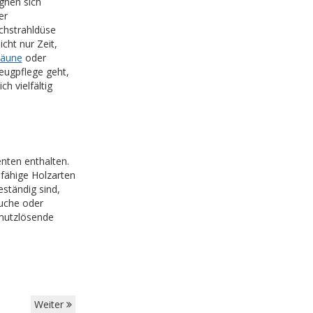
gnen sich
er
achstrahldüse
cht nur Zeit,
äune
oder
eugpflege geht,
h vielfältig
nten enthalten.
fähige Holzarten
eständig sind,
Buche oder
hmutzlösende
Weiter