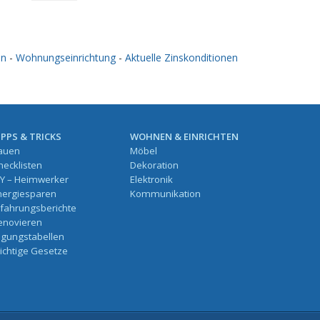
en
-
Wohnungseinrichtung
-
Aktuelle Zinskonditionen
IPPS & TRICKS
WOHNEN & EINRICHTEN
auen
Möbel
hecklisten
Dekoration
IY – Heimwerker
Elektronik
nergiesparen
Kommunikation
rfahrungsberichte
enovieren
ilgungstabellen
ichtige Gesetze