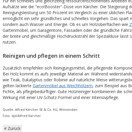
Für ein schnelles und gleichzeitig ressourcenschonendes Arbeiten ei
Aufsätze wie die "eco!Booster"-Düse von Kärcher. Die Steigerung d
Reinigungsleistung um 50 Prozent im Vergleich zu einer üblichen Fl
ermöglicht ein sehr gründliches und schnelles Vorgehen. Das spart ni
sondern auch Wasser und Energie. Ob es um Holzoberflächen wie
Z
Gartenmöbel, um Garagentore, Fassaden oder die gründliche Fahrz
der breite und gleichmäßige Hochdruckstrahl der Spezialdüse lässt sic
nutzen.
Reinigen und pflegen in einem Schritt
Zusätzlich empfehlen sich Reinigungsmittel, die pflegende Kompone
Bei Holz kommt es aufs jeweilige Material an: Während widerstands
wie Teak, Eukalyptus oder Robinie auf natürliche Weise witterungsb
gelten lackierte
Gartenmöbel aus Weichhölzern
, zum Beispiel aus 
Fichte, als pflegebedürftiger. Gute Holzreiniger kombinieren die sc
Wirkung mit einer UV-Schutz-Formel und einer Intensivpflege.
Quelle: Alfred Kärcher SE & Co. KG, Winnenden
Foto: djd/Alfred Kärcher
Zurück