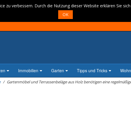
ce zu verbessern. Durch die Nutzung dieser Website erklären Sie sic
OK
zen
Immobilien
Garten
Tipps und Tricks
Wohne
e
Gartenmöbel und Terrassenbeläge aus Holz benötigen eine regelmäßige