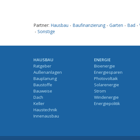
Partner:
Hausbau
-
Baufinanzierung
-
Garten
-
Bad
-
-
Sonstige
HAUSBAU
ENERGIE
Ratgeber
Bioenergie
Außenanlagen
Energiesparen
Bauplanung
Photovoltaik
Baustoffe
Solarenergie
Bauweise
Strom
Dach
Windenergie
Keller
Energiepolitik
Haustechnik
Innenausbau