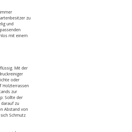
zimmer
artenbesitzer zu
lig und
r passenden
mlos mit einem
lüssig. Mit der
ruckreiniger
ichte oder
f Holzterrassen
tands zur
p: Sollte der
 darauf zu
en Abstand von
 sich Schmutz