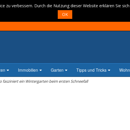
ce zu verbessern. Durch die Nutzung dieser Website erklären Sie sic
OK
zen
Immobilien
Garten
Tipps und Tricks
Wohne
o fasziniert ein Wintergarten beim ersten Schneefall