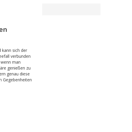
ten
kann sich der
eefall verbunden
n, wenn man
häre genießen zu
ern genau diese
en Gegebenheiten