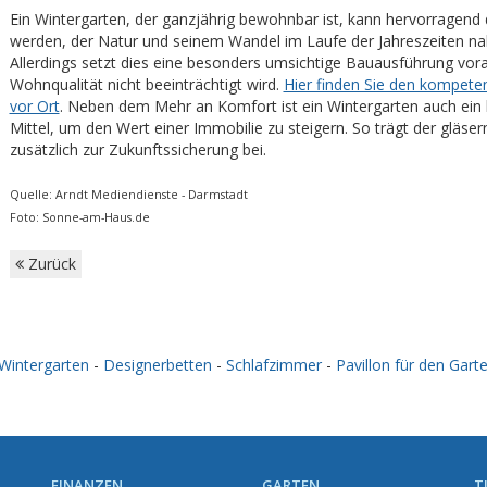
Ein Wintergarten, der ganzjährig bewohnbar ist, kann hervorragend
werden, der Natur und seinem Wandel im Laufe der Jahreszeiten nah
Allerdings setzt dies eine besonders umsichtige Bauausführung vora
Wohnqualität nicht beeinträchtigt wird.
Hier finden Sie den kompete
vor Ort
. Neben dem Mehr an Komfort ist ein Wintergarten auch ein
Mittel, um den Wert einer Immobilie zu steigern. So trägt der gläse
zusätzlich zur Zukunftssicherung bei.
Quelle: Arndt Mediendienste - Darmstadt
Foto: Sonne-am-Haus.de
Zurück
Wintergarten
-
Designerbetten
-
Schlafzimmer
-
Pavillon für den Gart
FINANZEN
GARTEN
T