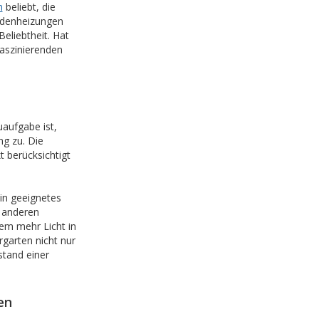
n
beliebt, die
odenheizungen
eliebtheit. Hat
aszinierenden
aufgabe ist,
g zu. Die
 berücksichtigt
in geeignetes
t anderen
lem mehr Licht in
rgarten nicht nur
stand einer
en