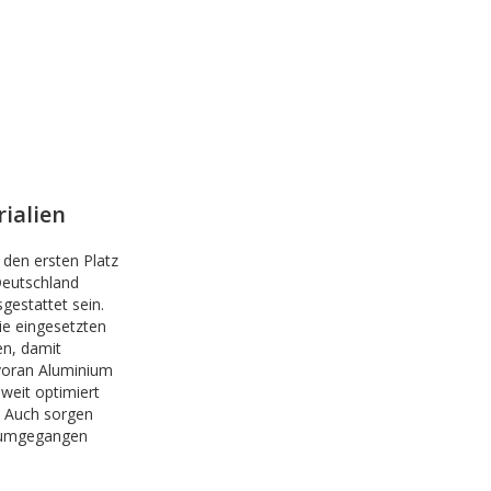
ialien
den ersten Platz
Deutschland
estattet sein.
ie eingesetzten
n, damit
 voran Aluminium
weit optimiert
. Auch sorgen
m umgegangen