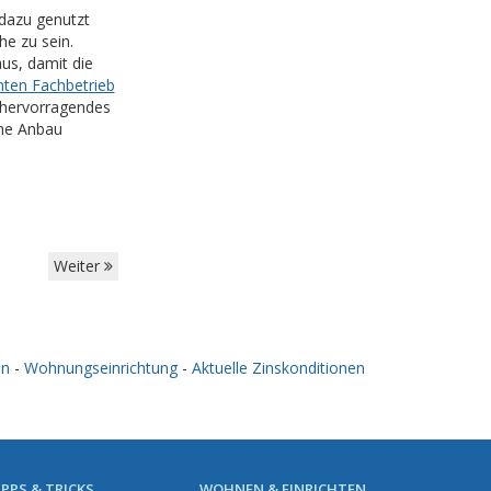
 dazu genutzt
e zu sein.
us, damit die
nten Fachbetrieb
 hervorragendes
rne Anbau
Weiter
en
-
Wohnungseinrichtung
-
Aktuelle Zinskonditionen
IPPS & TRICKS
WOHNEN & EINRICHTEN