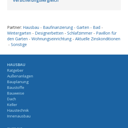
Versicherungsvergleich
Partner:
Hausbau
-
Baufinanzierung
-
Garten
-
Bad
-
Wintergarten
-
Designerbetten
-
Schlafzimmer
-
Pavillon für
den Garten
-
Wohnungseinrichtung
-
Aktuelle Zinskonditionen
-
Sonstige
HAUSBAU
Ratgeber
Außenanlagen
Bauplanung
Baustoffe
Bauweise
Dach
Keller
Haustechnik
Innenausbau