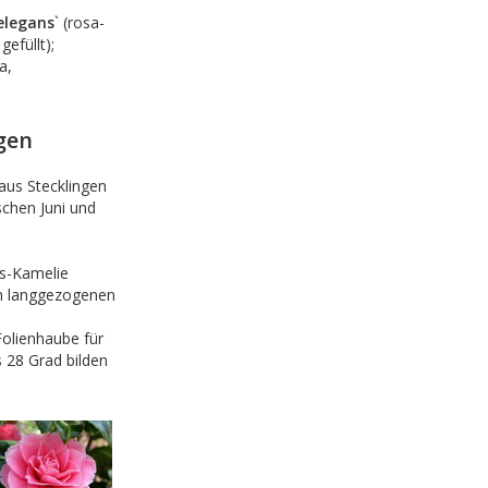
elegans
` (rosa-
gefüllt);
a,
gen
 aus Stecklingen
schen Juni und
gs-Kamelie
n langgezogenen
olienhaube für
 28 Grad bilden