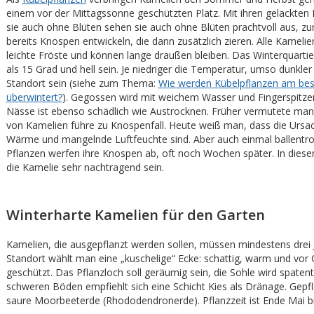
einem vor der Mittagssonne geschützten Platz. Mit ihren gelackten 
sie auch ohne Blüten sehen sie auch ohne Blüten prachtvoll aus, zum
bereits Knospen entwickeln, die dann zusätzlich zieren. Alle Kamelie
leichte Fröste und können lange draußen bleiben. Das Winterquartie
als 15 Grad und hell sein. Je niedriger die Temperatur, umso dunkler
Standort sein (siehe zum Thema:
Wie werden Kübelpflanzen am bes
überwintert?
). Gegossen wird mit weichem Wasser und Fingerspitzen
Nässe ist ebenso schädlich wie Austrocknen. Früher vermutete man
von Kamelien führe zu Knospenfall. Heute weiß man, dass die Ursa
Wärme und mangelnde Luftfeuchte sind. Aber auch einmal ballent
Pflanzen werfen ihre Knospen ab, oft noch Wochen später. In dies
die Kamelie sehr nachtragend sein.
Winterharte Kamelien für den Garten
Kamelien, die ausgepflanzt werden sollen, müssen mindestens drei Ja
Standort wählt man eine „kuschelige“ Ecke: schattig, warm und vor
geschützt. Das Pflanzloch soll geräumig sein, die Sohle wird spatenti
schweren Böden empfiehlt sich eine Schicht Kies als Dränage. Gepfl
saure Moorbeeterde (Rhododendronerde). Pflanzzeit ist Ende Mai bis