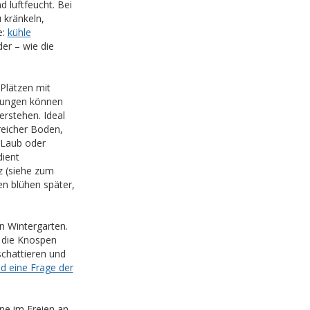
d luftfeucht. Bei
 kränkeln,
e:
kühle
er – wie die
Plätzen mit
zungen können
rstehen. Ideal
reicher Boden,
 Laub oder
dient
z (siehe zum
en blühen später,
n Wintergarten.
 die Knospen
chattieren und
d eine Frage der
e im Freien an