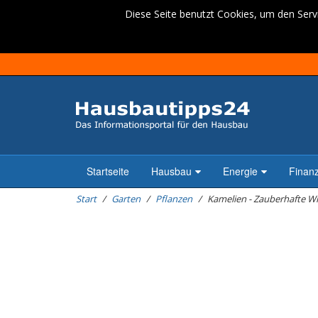
Diese Seite benutzt Cookies, um den Servi
Startseite
Hausbau
Energie
Finan
Start
Garten
Pflanzen
Kamelien - Zauberhafte W