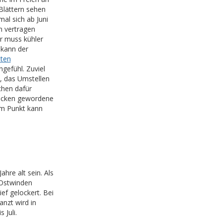
Blättern sehen
al sich ab Juni
n vertragen
r muss kühler
 kann der
ten
gefühl. Zuviel
, das Umstellen
chen dafür
rocken gewordene
em Punkt kann
hre alt sein. Als
 Ostwinden
ef gelockert. Bei
anzt wird in
 Juli.