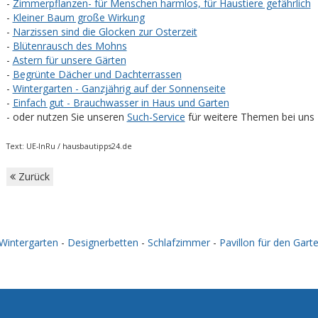
-
Zimmerpflanzen- für Menschen harmlos, für Haustiere gefährlich
-
Kleiner Baum große Wirkung
-
Narzissen sind die Glocken zur Osterzeit
-
Blütenrausch des Mohns
-
Astern für unsere Gärten
-
Begrünte Dächer und Dachterrassen
-
Wintergarten - Ganzjährig auf der Sonnenseite
-
Einfach gut - Brauchwasser in Haus und Garten
- oder nutzen Sie unseren
Such-Service
für weitere Themen bei uns
Text:
UE-InRu /
hausbautipps24.de
Zurück
Wintergarten
-
Designerbetten
-
Schlafzimmer
-
Pavillon für den Gart