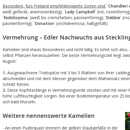
Besondere, fürs Freiland empfehlenswerte Sorten sind:
`
Chandleri 
weiß gefleckt, anemonenblütig); `
Lady Campbell
` (rot, rosenförmig 
`
Nobilissima
` (weiß bis cremefarben, päonienförmig); `
Debbie
` (ros
päonienförmig); `
Donation
` (orchideenrosa, halbgefüllt).
Vermehrung – Edler Nachwuchs aus Stecklin
Kamelien sind etwas Besonderes und nicht billig. Es lohnt sich also,
selbst Pflanzen heranzuziehen. Die beste Vermehrungszeit liegt zwi
August:
1.
Ausgewachsene Triebspitze mit 3 bis 5 Blättern von Ihrer Lieblin
abschneiden und mit dem Messer gegenüber dem Blattansatz eine
Schnitt führen.
2.
Diese Kopfstecklinge in Vermehrungserde stecken und mit einer F
hohe Luftfeuchtigkeit sorgen. Bei einer Bodentemperatur von 25 bis
sich bald Wurzeln.
Weitere nennenswerte Kamelien
- An einen Puderquast erinnern die gelben Staubgefäße in der