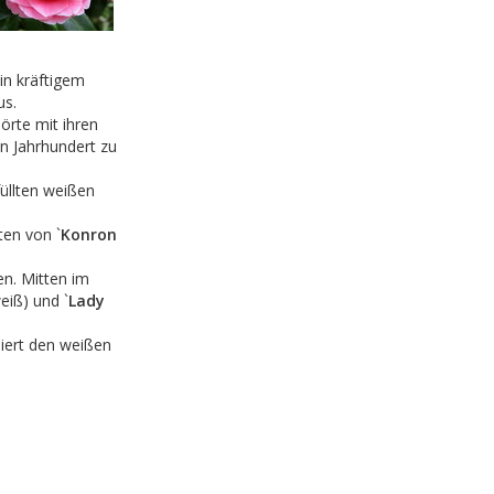
in kräftigem
us.
hörte mit ihren
n Jahrhundert zu
füllten weißen
ten von `
Konron
n. Mitten im
weiß) und `
Lady
iert den weißen