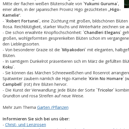
Mitte der flachen weißen Blütenschale von `
Yukumi Guruma
`,
einer alten, in der japanischen Provinz Higo gezüchteten „
Higo-
Kamelie
“.
- `
Robert Fortunei
`, eine Züchtung mit großen, bildschönen Blüten 
Rosa. Reichblütigkeit, starker Wuchs und Winterhärte zeichnen sie a
- Die schon erwähnte Knopflochschönheit: `
Chandleri Elegans
` ge
großen, wohlgeformten gesprenkelten Blüten schon im vergangene
den Lieblingssorten.
- Von besonderer Grazie ist die `
Miyakodori
` mit eleganten, halbge
Blüten.
- In samtigem Dunkelrot präsentieren sich im März die gefüllten Blü
Koku
`.
- Sie können das Märchen Schneeweißchen und Rosenrot arrangiere
Spätwinter zaubern nämlich die Higo-Kamelie `
Kirin No Homare
` (
Campbell
` (rot) ihre Blüten hervor.
- Die Kunst der Verwandlung: Jede Blüte der Sorte `
Tricolor
` kombin
Grundton und rosa Streifen auf neue Weise.
Mehr zum Thema
Garten /Pflanzen
Informieren Sie sich bei uns über:
-
Christ- und Lenzrosen