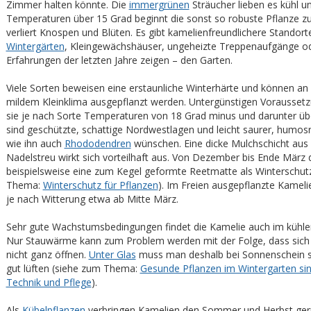
Zimmer halten könnte. Die
immergrünen
Sträucher lieben es kühl un
Temperaturen über 15 Grad beginnt die sonst so robuste Pflanze zu
verliert Knospen und Blüten. Es gibt kamelienfreundlichere Standort
Wintergärten
, Kleingewächshäuser, ungeheizte Treppenaufgänge od
Erfahrungen der letzten Jahre zeigen – den Garten.
Viele Sorten beweisen eine erstaunliche Winterhärte und können an 
mildem Kleinklima ausgepflanzt werden. Untergünstigen Vorausset
sie je nach Sorte Temperaturen von 18 Grad minus und darunter übe
sind geschützte, schattige Nordwestlagen und leicht saurer, humos
wie ihn auch
Rhododendren
wünschen. Eine dicke Mulchschicht aus
Nadelstreu wirkt sich vorteilhaft aus. Von Dezember bis Ende März 
beispielsweise eine zum Kegel geformte Reetmatte als Winterschut
Thema:
Winterschutz für Pflanzen
). Im Freien ausgepflanzte Kameli
je nach Witterung etwa ab Mitte März.
Sehr gute Wachstumsbedingungen findet die Kamelie auch im kühle
Nur Stauwärme kann zum Problem werden mit der Folge, dass sich
nicht ganz öffnen.
Unter Glas
muss man deshalb bei Sonnenschein s
gut lüften (siehe zum Thema:
Gesunde Pflanzen im Wintergarten sin
Technik und Pflege
).
Als
Kübelpflanzen
verbringen Kamelien den Sommer und Herbst gern