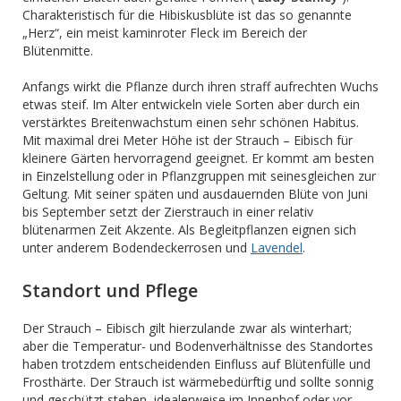
Charakteristisch für die Hibiskusblüte ist das so genannte
„Herz“, ein meist kaminroter Fleck im Bereich der
Blütenmitte.
Anfangs wirkt die Pflanze durch ihren straff aufrechten Wuchs
etwas steif. Im Alter entwickeln viele Sorten aber durch ein
verstärktes Breitenwachstum einen sehr schönen Habitus.
Mit maximal drei Meter Höhe ist der Strauch – Eibisch für
kleinere Gärten hervorragend geeignet. Er kommt am besten
in Einzelstellung oder in Pflanzgruppen mit seinesgleichen zur
Geltung. Mit seiner späten und ausdauernden Blüte von Juni
bis September setzt der Zierstrauch in einer relativ
blütenarmen Zeit Akzente. Als Begleitpflanzen eignen sich
unter anderem Bodendeckerrosen und
Lavendel
.
Standort und Pflege
Der Strauch – Eibisch gilt hierzulande zwar als winterhart;
aber die Temperatur- und Bodenverhältnisse des Standortes
haben trotzdem entscheidenden Einfluss auf Blütenfülle und
Frosthärte. Der Strauch ist wärmebedürftig und sollte sonnig
und geschützt stehen, idealerweise im Innenhof oder vor