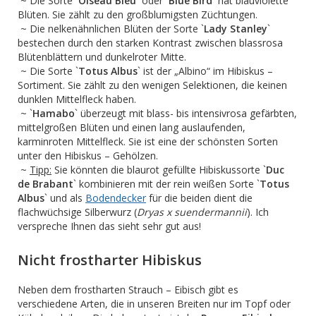
~ Die Sorte `
Oiseau Bleu
` oder `
Blue Bird
` hat blauviolette
Blüten. Sie zählt zu den großblumigsten Züchtungen.
~ Die nelkenähnlichen Blüten der Sorte `
Lady Stanley
`
bestechen durch den starken Kontrast zwischen blassrosa
Blütenblättern und dunkelroter Mitte.
~ Die Sorte `
Totus Albus
` ist der „Albino“ im Hibiskus –
Sortiment. Sie zählt zu den wenigen Selektionen, die keinen
dunklen Mittelfleck haben.
~ `
Hamabo
` überzeugt mit blass- bis intensivrosa gefärbten,
mittelgroßen Blüten und einen lang auslaufenden,
karminroten Mittelfleck. Sie ist eine der schönsten Sorten
unter den Hibiskus – Gehölzen.
~
Tipp:
Sie könnten die blaurot gefüllte Hibiskussorte `
Duc
de Brabant
` kombinieren mit der rein weißen Sorte `
Totus
Albus
` und als
Bodendecker
für die beiden dient die
flachwüchsige Silberwurz (
Dryas x suendermannii
). Ich
verspreche Ihnen das sieht sehr gut aus!
Nicht frostharter Hibiskus
Neben dem frostharten Strauch – Eibisch gibt es
verschiedene Arten, die in unseren Breiten nur im Topf oder