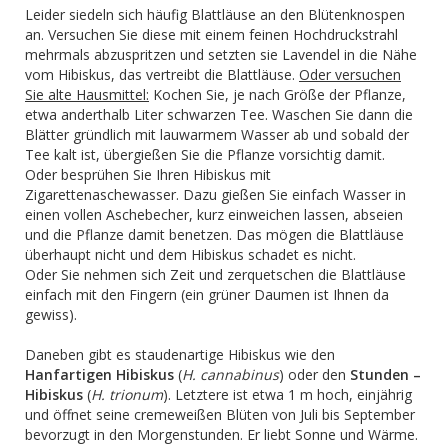
Leider siedeln sich häufig Blattläuse an den Blütenknospen
an. Versuchen Sie diese mit einem feinen Hochdruckstrahl
mehrmals abzuspritzen und setzten sie Lavendel in die Nähe
vom Hibiskus, das vertreibt die Blattläuse.
Oder versuchen
Sie alte Hausmittel:
Kochen Sie, je nach Größe der Pflanze,
etwa anderthalb Liter schwarzen Tee. Waschen Sie dann die
Blätter gründlich mit lauwarmem Wasser ab und sobald der
Tee kalt ist, übergießen Sie die Pflanze vorsichtig damit.
Oder besprühen Sie Ihren Hibiskus mit
Zigarettenaschewasser. Dazu gießen Sie einfach Wasser in
einen vollen Aschebecher, kurz einweichen lassen, abseien
und die Pflanze damit benetzen. Das mögen die Blattläuse
überhaupt nicht und dem Hibiskus schadet es nicht.
Oder Sie nehmen sich Zeit und zerquetschen die Blattläuse
einfach mit den Fingern (ein grüner Daumen ist Ihnen da
gewiss).
Daneben gibt es staudenartige Hibiskus wie den
Hanfartigen Hibiskus
(
H. cannabinus
) oder den
Stunden –
Hibiskus
(
H. trionum
). Letztere ist etwa 1 m hoch, einjährig
und öffnet seine cremeweißen Blüten von Juli bis September
bevorzugt in den Morgenstunden. Er liebt Sonne und Wärme.