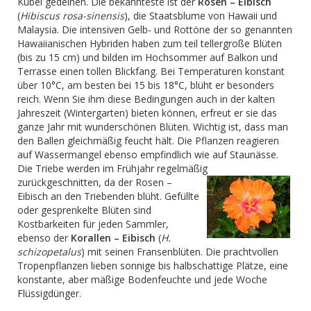
Kübel gedeihen. Die bekannteste ist der
Rosen – Eibisch
(
Hibiscus rosa-sinensis
), die Staatsblume von Hawaii und
Malaysia. Die intensiven Gelb- und Rottöne der so genannten
Hawaiianischen Hybriden haben zum teil tellergroße Blüten
(bis zu 15 cm) und bilden im Hochsommer auf Balkon und
Terrasse einen tollen Blickfang. Bei Temperaturen konstant
über 10°C, am besten bei 15 bis 18°C, blüht er besonders
reich. Wenn Sie ihm diese Bedingungen auch in der kalten
Jahreszeit (Wintergarten) bieten können, erfreut er sie das
ganze Jahr mit wunderschönen Blüten. Wichtig ist, dass man
den Ballen gleichmäßig feucht hält. Die Pflanzen reagieren
auf Wassermangel ebenso empfindlich wie auf Staunässe.
Die Triebe werden im Frühjahr regelmäßig
zurückgeschnitten, da der
Rosen –
Eibisch an den Triebenden blüht. Gefüllte
oder gesprenkelte Blüten sind
Kostbarkeiten für jeden Sammler,
ebenso der
Korallen – Eibisch
(
H.
schizopetalus
) mit seinen Fransenblüten. Die prachtvollen
Tropenpflanzen lieben sonnige bis halbschattige Plätze, eine
konstante, aber mäßige Bodenfeuchte und jede Woche
Flüssigdünger.