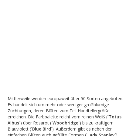
Mittlerweile werden europaweit über 50 Sorten angeboten.
Es handelt sich um mehr oder weniger großblumige
Züchtungen, deren Blüten zum Teil Handtellergröße
erreichen. Die Farbpalette reicht vom reinen Weiß (`
Totus
Albus
`) über Rosarot (`
Woodbridge
`) bis zu kräftigem
Blauviolett (`
Blue Bird
`). Außerdem gibt es neben den
einfachen Blüten auch gefüllte Formen (`
Lady Stanley
`).