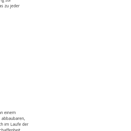
as zu jeder
 an einem
ch abbaubaren,
ch im Laufe der
chaffenheit,