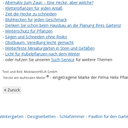
-
Alternativ zum Zaun – Eine Hecke, aber welche?
-
Kletterpflanzen für jeden Anlaß
-
Zeit die Hecke zu schneiden
-
Blühhecken für jeden Geschmack
-
Denken Sie schon beim Hausbau an die Planung Ihres Gartens!
-
Winterschutz für Pflanzen
-
Sägen und Schneiden ohne Risiko
-
Obstbaum- Veredlung leicht gemacht
-
Winterfeste Miniaturgärten in Stein und Gefäßen
-
Licht für Kübelpflanzen nach dem Winter
- oder nutzen Sie unseren
Such-Service
für weitere Themen
Text und Bild: MobilaneHELIX GmbH
®
- eingetragene Marke der Firma Helix Pf
`Hecke am laufenden Meter`
Zurück
Wintergarten
-
Designerbetten
-
Schlafzimmer
-
Pavillon für den Gart