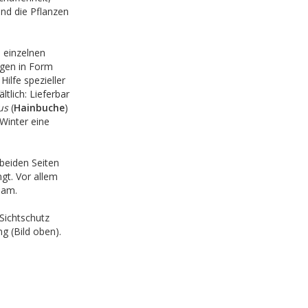
ind die Pflanzen
 einzelnen
ngen in Form
ilfe spezieller
ltlich: Lieferbar
us
(
Hainbuche
)
Winter eine
beiden Seiten
gt. Vor allem
sam.
 Sichtschutz
g (Bild oben).