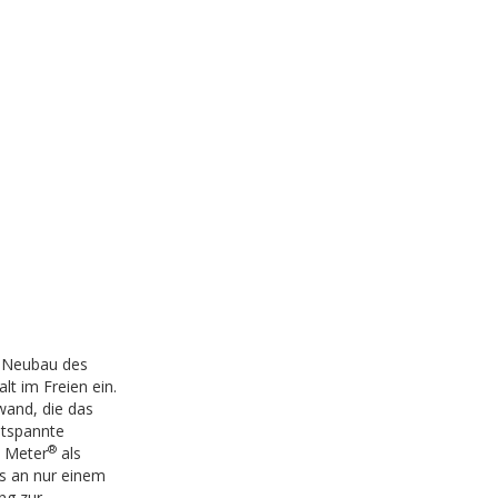
 Neubau des
lt im Freien ein.
wand, die das
ntspannte
®
n Meter
als
s an nur einem
ng zur