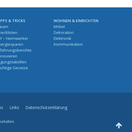
IPPS & TRICKS
WOHNEN & EINRICHTEN
auen
Möbel
hecklisten
Dekoration
IY – Heimwerker
Elektronik
nergiesparen
Kommunikation
rfahrungsberichte
enovieren
ilgungstabellen
ichtige Gesetze
ns
Links
Datenschutzerklärung
behalten.