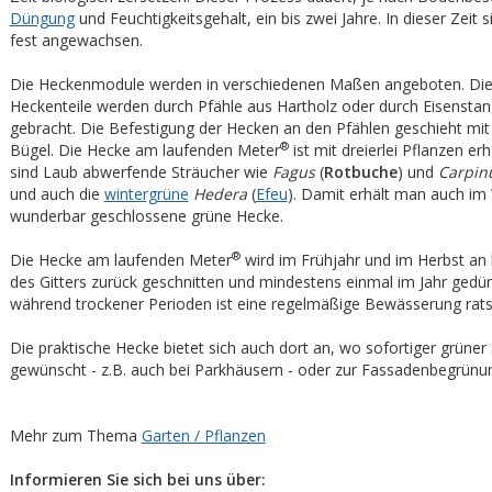
Düngung
und Feuchtigkeitsgehalt, ein bis zwei Jahre. In dieser Zeit s
fest angewachsen.
Die Heckenmodule werden in verschiedenen Maßen angeboten. Die
Heckenteile werden durch Pfähle aus Hartholz oder durch Eisensta
gebracht. Die Befestigung der Hecken an den Pfählen geschieht mit H
®
Bügel. Die Hecke am laufenden Meter
ist mit dreierlei Pflanzen erhä
sind Laub abwerfende Sträucher wie
Fagus
(
Rotbuche
) und
Carpin
und auch die
wintergrüne
Hedera
(
Efeu
). Damit erhält man auch im 
wunderbar geschlossene grüne Hecke.
®
Die Hecke am laufenden Meter
wird im Frühjahr und im Herbst an 
des Gitters zurück geschnitten und mindestens einmal im Jahr gedün
während trockener Perioden ist eine regelmäßige Bewässerung rat
Die praktische Hecke bietet sich auch dort an, wo sofortiger grüner
gewünscht - z.B. auch bei Parkhäusern - oder zur Fassadenbegrünun
Mehr zum Thema
Garten / Pflanzen
Informieren Sie sich bei uns über: