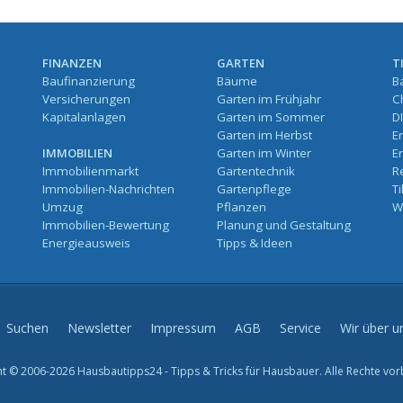
FINANZEN
GARTEN
T
Baufinanzierung
Bäume
B
Versicherungen
Garten im Frühjahr
C
Kapitalanlagen
Garten im Sommer
D
Garten im Herbst
E
IMMOBILIEN
Garten im Winter
E
Immobilienmarkt
Gartentechnik
R
Immobilien-Nachrichten
Gartenpflege
T
Umzug
Pflanzen
W
Immobilien-Bewertung
Planung und Gestaltung
Energieausweis
Tipps & Ideen
Suchen
Newsletter
Impressum
AGB
Service
Wir über u
t © 2006-2026 Hausbautipps24 - Tipps & Tricks für Hausbauer. Alle Rechte vor