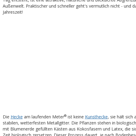
Außenwelt. Praktischer und schneller geht's vermutlich nicht - und d
Jahreszeit!
®
Die
Hecke
am laufenden Meter
ist keine
Kunsthecke
, sie hält sich
stabilen, wetterfesten Metallgitter. Die Pflanzen stehen in biologis
mit Blumenerde gefüllten Kästen aus Kokosfasern und Latex, die si
Zeit biologisch zersetzen. Dieser Prozess dauert, je nach Bodenbes