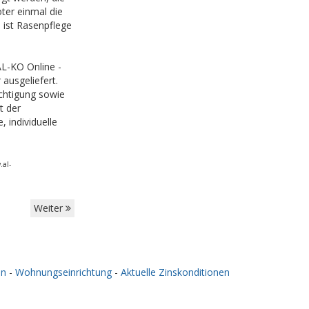
er einmal die
 ist Rasenpflege
AL-KO Online -
ausgeliefert.
chtigung sowie
t der
 individuelle
al-
Weiter
en
-
Wohnungseinrichtung
-
Aktuelle Zinskonditionen