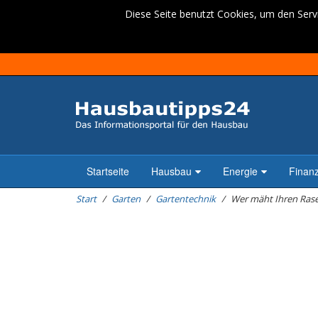
Diese Seite benutzt Cookies, um den Servi
Startseite
Hausbau
Energie
Finan
Start
Garten
Gartentechnik
Wer mäht Ihren Rase