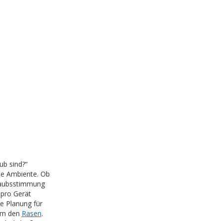
b sind?“
de Ambiente. Ob
rlaubsstimmung
 pro Gerät
e Planung für
 um den
Rasen
.