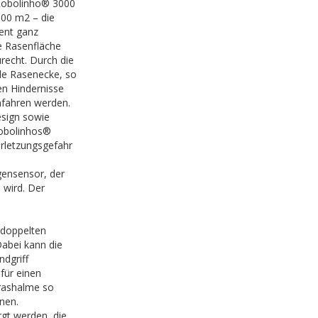
 Robolinho® 3000
000 m2 – die
ent ganz
e Rasenfläche
recht. Durch die
ede Rasenecke, so
len Hindernisse
mfahren werden.
esign sowie
Robolinhos®
rletzungsgefahr
gensensor, der
wird. Der
 doppelten
abei kann die
ndgriff
für einen
rashalme so
nen.
gt werden, die