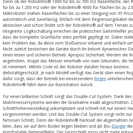
Denn ob der Robolinho® 1000 für bis zu 700 m2 Rasenfläche, der
für bis zu 1.200 m2 oder der Robolinho® 4000 für Flächen bis zu 2.
Mähroboter mähen Rasenflächen bis zu einer Steigung von 35 Proz
automatisch und zuverlässig. Einfach mit dem Begrenzungskabel di
abstecken und schon findet sich der Robolinho® auf dem Terrain zu
integrierte Logikschaltung erreichen die praktischen Gartenhelfer j
dass die komplette Grünfläche stets perfekt gepflegt ist. Dabei stel
kein Problem dar, da diese vom Stoßsensor erkannt und einfach u
Nicht zuletzt bestechen die Geräte durch ihr betont dynamisches D
einen leisen und sicheren Betrieb. Apropos Sicherheit: Werden die 
angehoben, stoppt das Messer innerhalb von zwei Sekunden, die Ve
ist minimiert. Mittels Code ist der Roboter darüber hinaus bestens
diebstahlgeschützt. Je nach Modell verfügt das Gerät über einen Re
dafür sorgt, dass der Betrieb bei einsetzendem
Regen
unterbrochen 
Robolinho® fährt dann zur Basisstation zurück.
Für einen brillanten Schnitt sorgt das Double-Cut-System. Dank des
Mulchmessersystems werden die Grashalme exakt abgeschnitten. D
Schnitthöhenverstellung unkompliziert und schnell mit nur einem Ha
vorgenommen werden. Und das Double-Cut System sorgt nicht nur 
famosen Schnitt. Denn der Robolinho® häckselt die abgemähten G
klein, dass sie auf dem Boden liegen bleiben und als Bio-
Dünger
die
Komfortable Nebeneffekte: Der Grünschnitt muss nicht mehr entsor