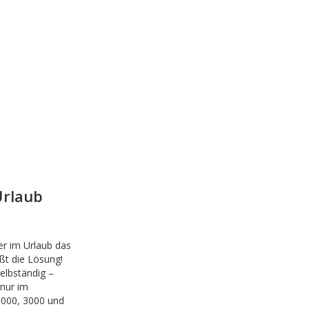
Urlaub
der im Urlaub das
ßt die Lösung!
elbständig –
 nur im
1000, 3000 und