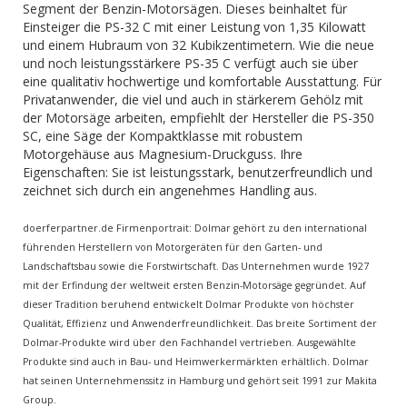
Segment der Benzin-Motorsägen. Dieses beinhaltet für
Einsteiger die PS-32 C mit einer Leistung von 1,35 Kilowatt
und einem Hubraum von 32 Kubikzentimetern. Wie die neue
und noch leistungsstärkere PS-35 C verfügt auch sie über
eine qualitativ hochwertige und komfortable Ausstattung. Für
Privatanwender, die viel und auch in stärkerem Gehölz mit
der Motorsäge arbeiten, empfiehlt der Hersteller die PS-350
SC, eine Säge der Kompaktklasse mit robustem
Motorgehäuse aus Magnesium-Druckguss. Ihre
Eigenschaften: Sie ist leistungsstark, benutzerfreundlich und
zeichnet sich durch ein angenehmes Handling aus.
doerferpartner.de Firmenportrait: Dolmar gehört zu den international
führenden Herstellern von Motorgeräten für den Garten- und
Landschaftsbau sowie die Forstwirtschaft. Das Unternehmen wurde 1927
mit der Erfindung der weltweit ersten Benzin-Motorsäge gegründet. Auf
dieser Tradition beruhend entwickelt Dolmar Produkte von höchster
Qualität, Effizienz und Anwenderfreundlichkeit. Das breite Sortiment der
Dolmar-Produkte wird über den Fachhandel vertrieben. Ausgewählte
Produkte sind auch in Bau- und Heimwerkermärkten erhältlich. Dolmar
hat seinen Unternehmenssitz in Hamburg und gehört seit 1991 zur Makita
Group.