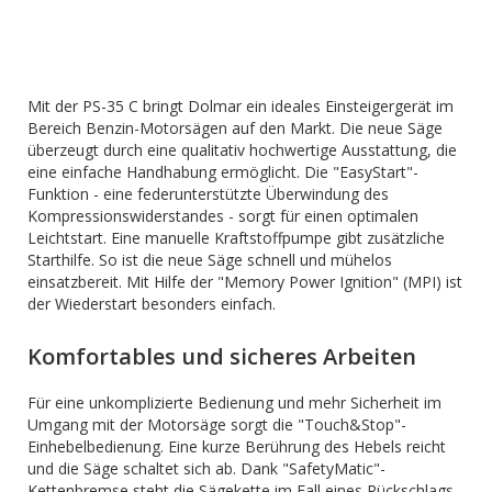
Mit der PS-35 C bringt Dolmar ein ideales Einsteigergerät im
Bereich Benzin-Motorsägen auf den Markt. Die neue Säge
überzeugt durch eine qualitativ hochwertige Ausstattung, die
eine einfache Handhabung ermöglicht. Die "EasyStart"-
Funktion - eine federunterstützte Überwindung des
Kompressionswiderstandes - sorgt für einen optimalen
Leichtstart. Eine manuelle Kraftstoffpumpe gibt zusätzliche
Starthilfe. So ist die neue Säge schnell und mühelos
einsatzbereit. Mit Hilfe der "Memory Power Ignition" (MPI) ist
der Wiederstart besonders einfach.
Komfortables und sicheres Arbeiten
Für eine unkomplizierte Bedienung und mehr Sicherheit im
Umgang mit der Motorsäge sorgt die "Touch&Stop"-
Einhebelbedienung. Eine kurze Berührung des Hebels reicht
und die Säge schaltet sich ab. Dank "SafetyMatic"-
Kettenbremse steht die Sägekette im Fall eines Rückschlags