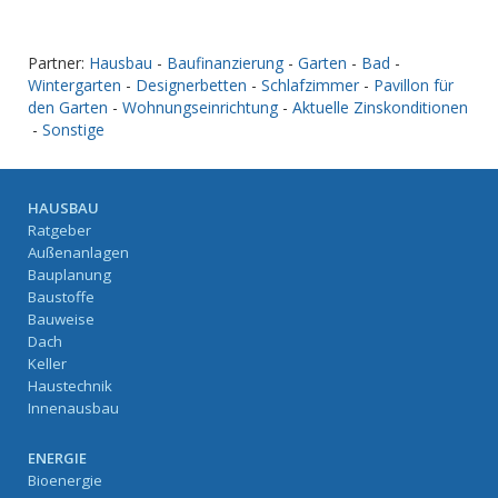
Partner:
Hausbau
-
Baufinanzierung
-
Garten
-
Bad
-
Wintergarten
-
Designerbetten
-
Schlafzimmer
-
Pavillon für
den Garten
-
Wohnungseinrichtung
-
Aktuelle Zinskonditionen
-
Sonstige
HAUSBAU
Ratgeber
Außenanlagen
Bauplanung
Baustoffe
Bauweise
Dach
Keller
Haustechnik
Innenausbau
ENERGIE
Bioenergie