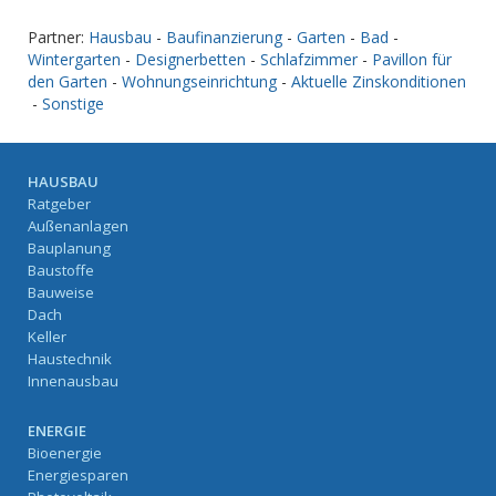
Partner:
Hausbau
-
Baufinanzierung
-
Garten
-
Bad
-
Wintergarten
-
Designerbetten
-
Schlafzimmer
-
Pavillon für
den Garten
-
Wohnungseinrichtung
-
Aktuelle Zinskonditionen
-
Sonstige
HAUSBAU
Ratgeber
Außenanlagen
Bauplanung
Baustoffe
Bauweise
Dach
Keller
Haustechnik
Innenausbau
ENERGIE
Bioenergie
Energiesparen