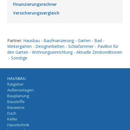
Finanzierungsrechner
Versicherungsvergleich
Partner:
Hausbau
-
Baufinanzierung
-
Garten
-
Bad
-
Wintergarten
-
Designerbetten
-
Schlafzimmer
-
Pavillon für
den Garten
-
Wohnungseinrichtung
-
Aktuelle Zinskonditionen
-
Sonstige
HAUSBAU
Ratgeber
Außenanlagen
Bauplanung
Baustoffe
Bauweise
Dach
Keller
Haustechnik