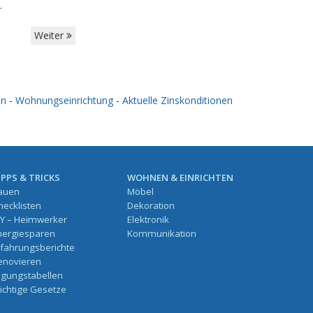
.
Weiter
en
-
Wohnungseinrichtung
-
Aktuelle Zinskonditionen
IPPS & TRICKS
WOHNEN & EINRICHTEN
auen
Möbel
hecklisten
Dekoration
IY – Heimwerker
Elektronik
nergiesparen
Kommunikation
rfahrungsberichte
enovieren
ilgungstabellen
ichtige Gesetze