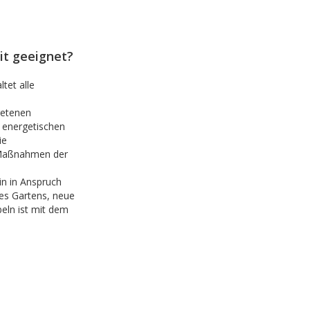
it geeignet?
tet alle
retenen
 energetischen
ie
d Maßnahmen der
n in Anspruch
s Gartens, neue
eln ist mit dem