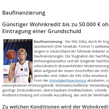
Baufinanzierung
Günstiger Wohnkredit bis zu 50.000 € o
Eintragung einer Grundschuld
Baufinanzierung:
Die ING-DiBa, durch ihr En
Sportbereich (Dirk Nowitzki, Formel 1) weltbekan
langem in Deutschland der führende Anbieter v
Baufinanzierungen. Die Stagnation der Nachfr
Wohnungsbausektor und die steigende Nachfra
unbürokratisch abzuwickelnden Modernisierungs
allein aufgrund der neuen Vorschriften der EnE
geworden sind, haben die ING-DiBa veranlasst,
Form der
Immobilienfinanzierung
abzubieten, n
unkomplizierten Wohnungskredit. Wohnwirtschaftlicher Verwendun
günstige Zinskonditionen, überschaubare Kreditlaufzeiten, schnelle
Kreditentscheidung und schnelle Auszahlung, das sind die Merkmale 
Zu welchen Konditionen wird der Wohnkredi