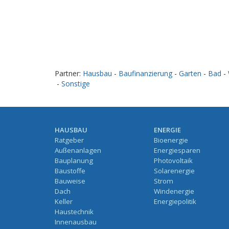
Partner:
Hausbau
-
Baufinanzierung
-
Garten
-
Bad
-
-
Sonstige
HAUSBAU
ENERGIE
Ratgeber
Bioenergie
Außenanlagen
Energiesparen
Bauplanung
Photovoltaik
Baustoffe
Solarenergie
Bauweise
Strom
Dach
Windenergie
Keller
Energiepolitik
Haustechnik
Innenausbau