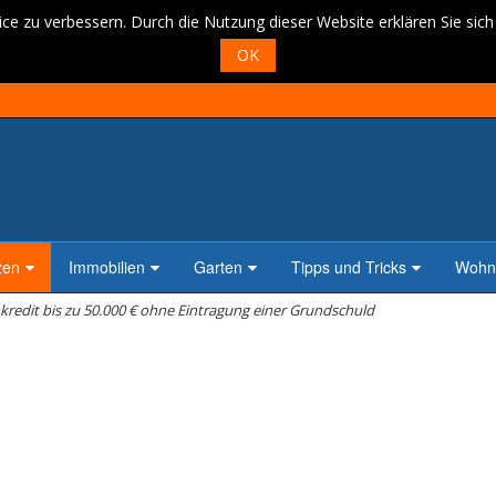
ce zu verbessern. Durch die Nutzung dieser Website erklären Sie sic
OK
zen
Immobilien
Garten
Tipps und Tricks
Wohne
redit bis zu 50.000 € ohne Eintragung einer Grundschuld