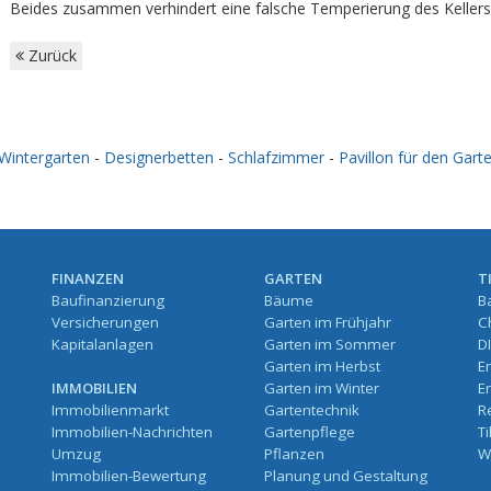
Beides zusammen verhindert eine falsche Temperierung des Kellers
Zurück
Wintergarten
-
Designerbetten
-
Schlafzimmer
-
Pavillon für den Gart
FINANZEN
GARTEN
T
Baufinanzierung
Bäume
B
Versicherungen
Garten im Frühjahr
C
Kapitalanlagen
Garten im Sommer
D
Garten im Herbst
E
IMMOBILIEN
Garten im Winter
E
Immobilienmarkt
Gartentechnik
R
Immobilien-Nachrichten
Gartenpflege
T
Umzug
Pflanzen
W
Immobilien-Bewertung
Planung und Gestaltung