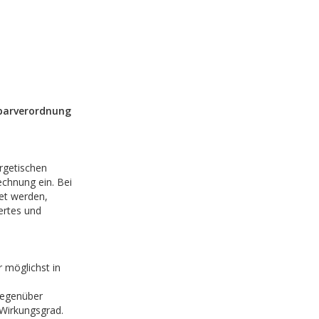
parverordnung
rgetischen
chnung ein. Bei
tet werden,
ertes und
r möglichst in
gegenüber
Wirkungsgrad.