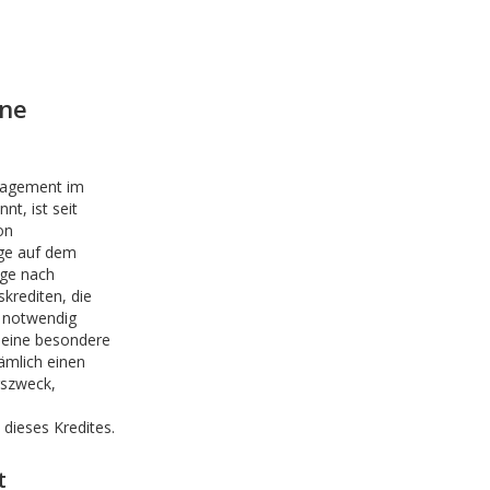
hne
gagement im
nt, ist seit
on
age auf dem
ge nach
krediten, die
V notwendig
 eine besondere
ämlich einen
gszweck,
dieses Kredites.
t