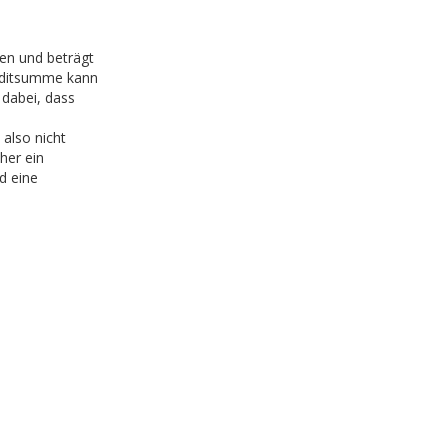
en und beträgt
editsumme kann
dabei, dass
 also nicht
her ein
d eine