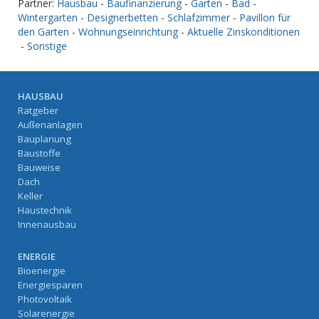
Partner:
Hausbau
-
Baufinanzierung
-
Garten
-
Bad
-
Wintergarten
-
Designerbetten
-
Schlafzimmer
-
Pavillon für
den Garten
-
Wohnungseinrichtung
-
Aktuelle Zinskonditionen
-
Sonstige
HAUSBAU
Ratgeber
Außenanlagen
Bauplanung
Baustoffe
Bauweise
Dach
Keller
Haustechnik
Innenausbau
ENERGIE
Bioenergie
Energiesparen
Photovoltaik
Solarenergie