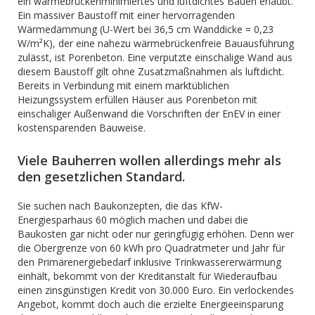
ein wärmebrückenminimiertes und luftdichtes Bauen erlaubt.
Ein massiver Baustoff mit einer hervorragenden
Wärmedämmung (U-Wert bei 36,5 cm Wanddicke = 0,23
W/m²K), der eine nahezu wärmebrückenfreie Bauausführung
zulässt, ist Porenbeton. Eine verputzte einschalige Wand aus
diesem Baustoff gilt ohne Zu­satz­maßnahmen als luftdicht.
Bereits in Verbindung mit einem marktüblichen
Heizungssystem erfüllen Häuser aus Porenbeton mit
einschaliger Außenwand die Vorschriften der EnEV in einer
kosten­sparenden Bauweise.
Viele Bauherren wollen allerdings mehr als
den gesetzlichen Standard.
Sie suchen nach Baukonzepten, die das KfW-
Energiesparhaus 60 möglich machen und dabei die
Baukosten gar nicht oder nur geringfügig erhöhen. Denn wer
die Obergrenze von 60 kWh pro Quadratmeter und Jahr für
den Primär­energiebedarf inklusive Trinkwassererwärmung
einhält, bekommt von der Kreditanstalt für Wiederaufbau
einen zinsgünstigen Kredit von 30.000 Euro. Ein verlockendes
Angebot, kommt doch auch die erzielte Energieeinsparung