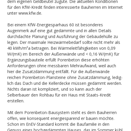
dem eigenen Geldbeutel zugute. Die aktuellen Konditionen
für den KfW-Kredit finden interes­sierte Bauherren im Internet
unter www.kfw.de.
Bei einem KfW-Energiesparhaus 60 ist besonderes
Augenmerk auf eine gut gedämmte und in allen Details
durchdachte Planung und Ausführung der Gebäudehülle zu
legen. Der maximale Heiz­wärmebedarf sollte nicht mehr als
40 kWh/m²a betragen. Bei Wärmeleit­fähigkeiten von 0,09
W/(mK) im Bereich der Außen­wände und < 0,16 W/(mK) für
Ergänzungsbauteile erfüllt Poren­beton diese erhöhten
Anforderungen ohne messbaren Mehrauf­wand, weil auch
hier die Zusatzdämmung entfällt. Für die Außen­wände
reichen Porenbeton-Plansteine ohne Zusatzdämmung, le­dig­
lich das Dach und die Kellerdecke müssen gedämmt werden.
Nichts daran ist kompliziert, und so kann auch der
Selberbauer den Rohbau für ein Haus mit Staats-Kredit
erstellen.
Mit dem Porenbeton-Bausystem steht es dem Bauherren
offen, wie konsequent energiesparend er bauen möchte.
Schon im EnEV-­Standard kommt die Baufamilie in den
Genuss eines hochgedämmten Hauses, das im Sommer kühl