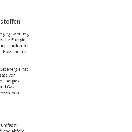
stoffen
nergiegewinnung
ische Energie
auptquellen zur
m Holz und mit
 Bioenergie hat
satz von
e Energie-
 und Gas
missionen
e umfasst
liche Abfälle