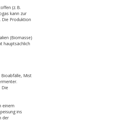
ffen (z. B.
iogas kann zur
 Die Produktion
ialien (Biomasse)
t hauptsächlich
 Bioabfälle, Mist
ermenter.
 Die
n einem
peisung ins
n der