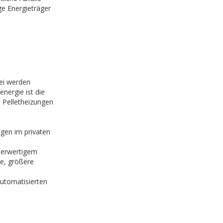
ge Energieträger
ei werden
nergie ist die
 Pelletheizungen
ngen im privaten
nderwertigem
ze, größere
automatisierten