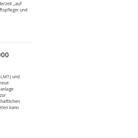
erzeit „auf
ftspfleger und
000
 LMT) und
 neue
sanlage
zur
häftlichen
eten kann.