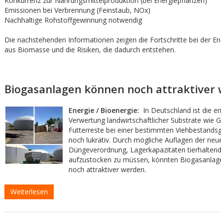
Konkurrenz zur Nahrungsmittelproduktion (bei Energiepflanzen)
Emissionen bei Verbrennung (Feinstaub, NOx)
Nachhaltige Rohstoffgewinnung notwendig
Die nachstehenden Informationen zeigen die Fortschritte bei der E
aus Biomasse und die Risiken, die dadurch entstehen.
Biogasanlagen können noch attraktiver
Energie / Bioenergie:
In Deutschland ist die e
Verwertung landwirtschaftlicher Substrate wie G
Futterreste bei einer bestimmten Viehbestand
noch lukrativ. Durch mögliche Auflagen der neu
Düngeverordnung, Lagerkapazitäten tierhaltend
aufzustocken zu müssen, könnten Biogasanlag
noch attraktiver werden.
Weiterlesen