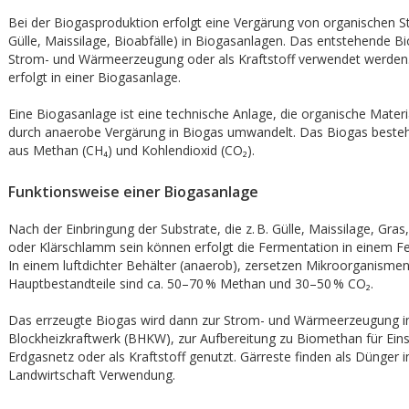
Bei der Biogasproduktion erfolgt eine Vergärung von organischen Sto
Gülle, Maissilage, Bioabfälle) in Biogasanlagen. Das entstehende B
Strom- und Wärmeerzeugung oder als Kraftstoff verwendet werden.
erfolgt in einer Biogasanlage.
Eine Biogasanlage ist eine technische Anlage, die organische Mater
durch anaerobe Vergärung in Biogas umwandelt. Das Biogas besteh
aus Methan (CH₄) und Kohlendioxid (CO₂).
Funktionsweise einer Biogasanlage
Nach der Einbringung der Substrate, die z. B. Gülle, Maissilage, Gras,
oder Klärschlamm sein können erfolgt die Fermentation in einem F
In einem luftdichter Behälter (anaerob), zersetzen Mikroorganismen
Hauptbestandteile sind ca. 50–70 % Methan und 30–50 % CO₂.
Das errzeugte Biogas wird dann zur Strom- und Wärmeerzeugung i
Blockheizkraftwerk (BHKW), zur Aufbereitung zu Biomethan für Eins
Erdgasnetz oder als Kraftstoff genutzt. Gärreste finden als Dünger i
Landwirtschaft Verwendung.