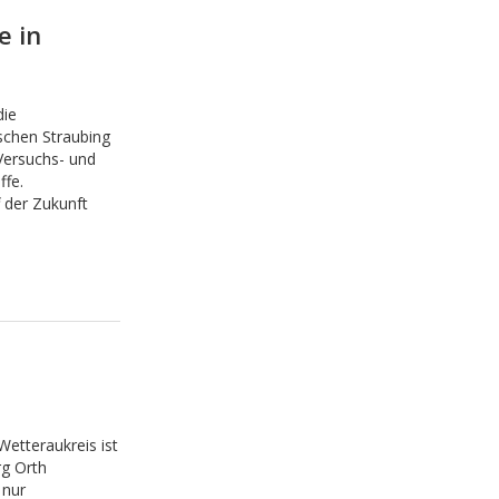
e in
die
schen Straubing
 Versuchs- und
fe.
 der Zukunft
etteraukreis ist
g Orth
 nur