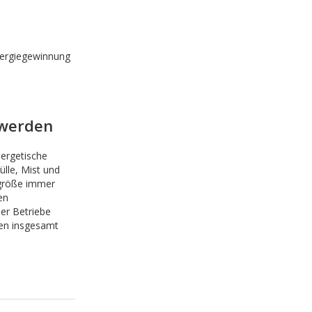
nergiegewinnung
 werden
nergetische
ülle, Mist und
sgröße immer
en
er Betriebe
en insgesamt