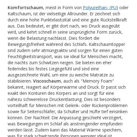
Komfortschaum
, meist in Form von
Polyurethan- (PU
) oder
Kaltschaum, ist der vielseitige Allrounder. Er zeichnet sich
durch eine hohe Punktelastizität und eine gute Rückstellkraft
aus. Das bedeutet, er gibt dort nach, wo Druck ausgeübt
wird, und kehrt schnell in seine ursprüngliche Form zurück,
wenn die Belastung nachlässt. Dies fördert die
Bewegungsfreiheit während des Schlafs. Kaltschaumtopper
sind zudem sehr atmungsaktiv und sorgen für einen guten
Feuchtigkeitstransport, was sie ideal für Menschen macht,
die nachts zum Schwitzen neigen. Sie bieten ein eher
federndes bis festes Liegegefühl und sind eine
ausgezeichnete Wahl, um eine zu weiche Matratze zu
stabilisieren.
Viscoschaum
, auch als "Memory Foam"
bekannt, reagiert auf Körperwärme und Druck. Er passt sich
exakt den Konturen des Körpers an und sorgt für eine
nahezu schwerelose Druckentlastung. Dies ist besonders
vorteilhaft für Menschen mit Gelenk- oder Rückenproblemen
sowie für Seitenschläfer, da Schulter und Hüfte tief einsinken
können. Der Nachteil: Die Anpassung geschieht verzögert,
was Bewegungen im Schlaf als anstrengender empfunden
werden lässt. Zudem kann das Material Wärme speichern,
was für stark schwitzende Personen weniger ideal ist.