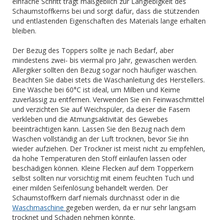
einfache Schritt trägt maßgeblich zur Langlebigkeit des
Schaumstoffkerns bei und sorgt dafür, dass die stützenden
und entlastenden Eigenschaften des Materials lange erhalten
bleiben.
Der Bezug des Toppers sollte je nach Bedarf, aber
mindestens zwei- bis viermal pro Jahr, gewaschen werden.
Allergiker sollten den Bezug sogar noch häufiger waschen.
Beachten Sie dabei stets die Waschanleitung des Herstellers.
Eine Wäsche bei 60°C ist ideal, um Milben und Keime
zuverlässig zu entfernen. Verwenden Sie ein Feinwaschmittel
und verzichten Sie auf Weichspüler, da dieser die Fasern
verkleben und die Atmungsaktivität des Gewebes
beeinträchtigen kann. Lassen Sie den Bezug nach dem
Waschen vollständig an der Luft trocknen, bevor Sie ihn
wieder aufziehen. Der Trockner ist meist nicht zu empfehlen,
da hohe Temperaturen den Stoff einlaufen lassen oder
beschädigen können. Kleine Flecken auf dem Topperkern
selbst sollten nur vorsichtig mit einem feuchten Tuch und
einer milden Seifenlösung behandelt werden. Der
Schaumstoffkern darf niemals durchnässt oder in die
Waschmaschine
gegeben werden, da er nur sehr langsam
trocknet und Schaden nehmen könnte.