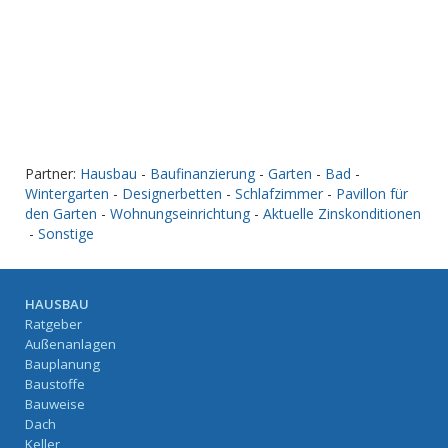
Partner:
Hausbau
-
Baufinanzierung
-
Garten
-
Bad
-
Wintergarten
-
Designerbetten
-
Schlafzimmer
-
Pavillon für
den Garten
-
Wohnungseinrichtung
-
Aktuelle Zinskonditionen
-
Sonstige
HAUSBAU
Ratgeber
Außenanlagen
Bauplanung
Baustoffe
Bauweise
Dach
Keller