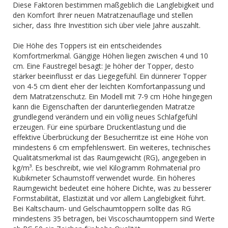
Diese Faktoren bestimmen maßgeblich die Langlebigkeit und
den Komfort Ihrer neuen Matratzenauflage und stellen
sicher, dass Ihre Investition sich über viele Jahre auszahlt.
Die Höhe des Toppers ist ein entscheidendes
Komfortmerkmal. Gängige Höhen liegen zwischen 4 und 10
cm. Eine Faustregel besagt: Je höher der Topper, desto
stärker beeinflusst er das Liegegefühl. Ein dünnerer Topper
von 4-5 cm dient eher der leichten Komfortanpassung und
dem Matratzenschutz. Ein Modell mit 7-9 cm Höhe hingegen
kann die Eigenschaften der darunterliegenden Matratze
grundlegend verändern und ein völlig neues Schlafgefühl
erzeugen. Für eine spürbare Druckentlastung und die
effektive Überbrückung der Besucherritze ist eine Höhe von
mindestens 6 cm empfehlenswert. Ein weiteres, technisches
Qualitätsmerkmal ist das Raumgewicht (RG), angegeben in
kg/m³. Es beschreibt, wie viel Kilogramm Rohmaterial pro
Kubikmeter Schaumstoff verwendet wurde. Ein höheres
Raumgewicht bedeutet eine höhere Dichte, was zu besserer
Formstabilität, Elastizität und vor allem Langlebigkeit führt.
Bei Kaltschaum- und Gelschaumtoppern sollte das RG
mindestens 35 betragen, bei Viscoschaumtoppern sind Werte