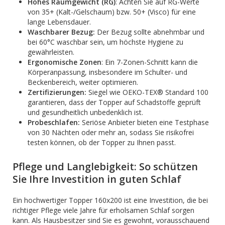
Hohes Raumgewicht (RG)
: Achten Sie auf RG-Werte
von 35+ (Kalt-/Gelschaum) bzw. 50+ (Visco) für eine
lange Lebensdauer.
Waschbarer Bezug:
Der Bezug sollte abnehmbar und
bei 60°C waschbar sein, um höchste Hygiene zu
gewährleisten.
Ergonomische Zonen
: Ein 7-Zonen-Schnitt kann die
Körperanpassung, insbesondere im Schulter- und
Beckenbereich, weiter optimieren.
Zertifizierungen:
Siegel wie OEKO-TEX® Standard 100
garantieren, dass der Topper auf Schadstoffe geprüft
und gesundheitlich unbedenklich ist.
Probeschlafen:
Seriöse Anbieter bieten eine Testphase
von 30 Nächten oder mehr an, sodass Sie risikofrei
testen können, ob der Topper zu Ihnen passt.
Pflege und Langlebigkeit: So schützen
Sie Ihre Investition in guten Schlaf
Ein hochwertiger Topper 160x200 ist eine Investition, die bei
richtiger Pflege viele Jahre für erholsamen Schlaf sorgen
kann. Als Hausbesitzer sind Sie es gewohnt, vorausschauend