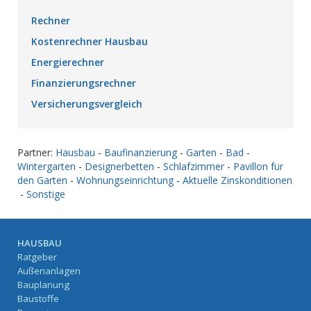
Rechner
Kostenrechner Hausbau
Energierechner
Finanzierungsrechner
Versicherungsvergleich
Partner:
Hausbau
-
Baufinanzierung
-
Garten
-
Bad
-
Wintergarten
-
Designerbetten
-
Schlafzimmer
-
Pavillon für
den Garten
-
Wohnungseinrichtung
-
Aktuelle Zinskonditionen
-
Sonstige
HAUSBAU
Ratgeber
Außenanlagen
Bauplanung
Baustoffe