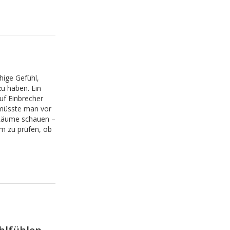
hige Gefühl,
u haben. Ein
uf Einbrecher
 müsste man vor
 Räume schauen –
m zu prüfen, ob