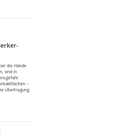
Berker-
ber die Hände
, sind in
ionsgefahr
ntaktflächen –
ine Übertragung