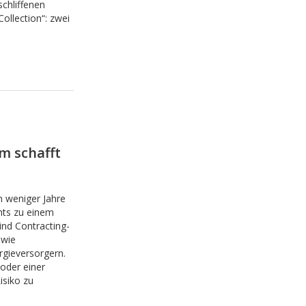
chliffenen
Collection“: zwei
 schafft
n weniger Jahre
ts zu einem
ind Contracting-
 wie
rgieversorgern.
oder einer
isiko zu