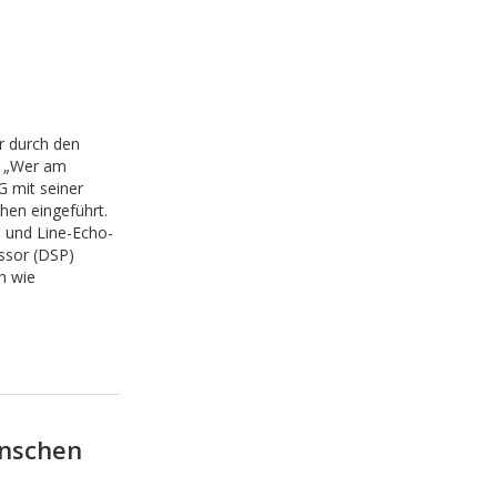
 durch den
: „Wer am
G mit seiner
hen eingeführt.
- und Line-Echo-
essor (DSP)
h wie
enschen