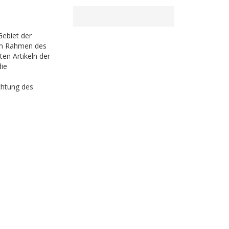
Gebiet der
 im Rahmen des
n Artikeln der
ie
chtung des