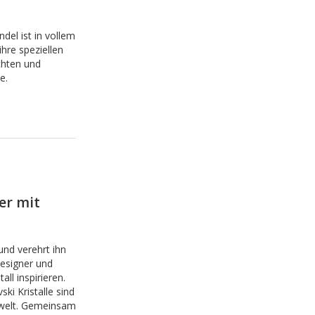
l ist in vollem
re speziellen
chten und
e.
er mit
nd verehrt ihn
esigner und
ll inspirieren.
ki Kristalle sind
nwelt. Gemeinsam