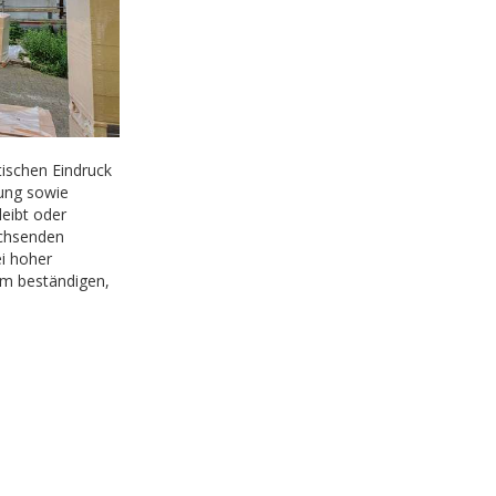
ischen Eindruck
rung sowie
leibt oder
chsenden
i hoher
nem beständigen,