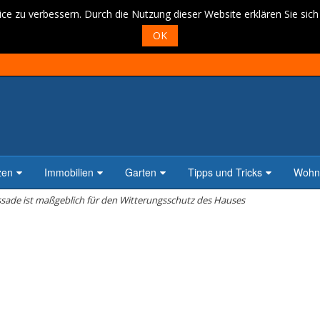
ce zu verbessern. Durch die Nutzung dieser Website erklären Sie sic
OK
zen
Immobilien
Garten
Tipps und Tricks
Wohne
ssade ist maßgeblich für den Witterungsschutz des Hauses