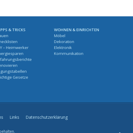
IPPS & TRICKS
WOHNEN & EINRICHTEN
auen
Möbel
hecklisten
Dekoration
IY – Heimwerker
Elektronik
nergiesparen
Kommunikation
rfahrungsberichte
enovieren
ilgungstabellen
ichtige Gesetze
ns
Links
Datenschutzerklärung
behalten.