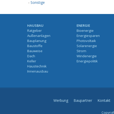
-
Sonstige
HAUSBAU
ENERGIE
Ratgeber
Bioenergie
Außenanlagen
Energiesparen
Bauplanung
Photovoltaik
Baustoffe
Solarenergie
Bauweise
Strom
Dach
Windenergie
Keller
Energiepolitik
Haustechnik
Innenausbau
Werbung
Baupartner
Kontakt
Copyrigh