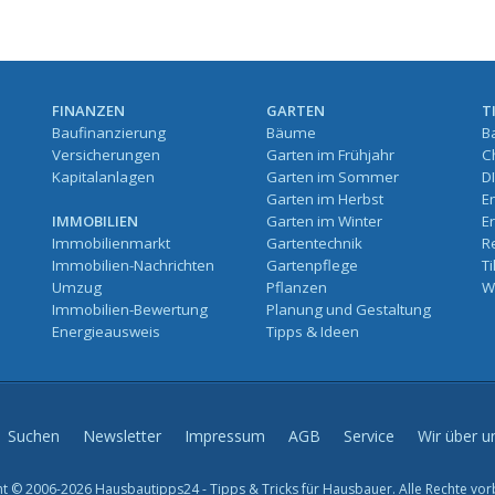
FINANZEN
GARTEN
T
Baufinanzierung
Bäume
B
Versicherungen
Garten im Frühjahr
C
Kapitalanlagen
Garten im Sommer
D
Garten im Herbst
E
IMMOBILIEN
Garten im Winter
E
Immobilienmarkt
Gartentechnik
R
Immobilien-Nachrichten
Gartenpflege
T
Umzug
Pflanzen
W
Immobilien-Bewertung
Planung und Gestaltung
Energieausweis
Tipps & Ideen
Suchen
Newsletter
Impressum
AGB
Service
Wir über u
t © 2006-2026 Hausbautipps24 - Tipps & Tricks für Hausbauer. Alle Rechte vor