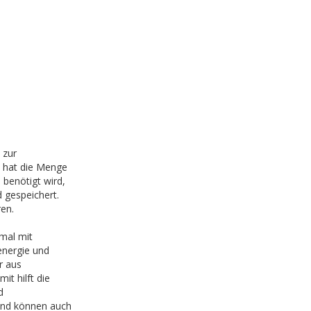
 zur
a hat die Menge
benötigt wird,
gespeichert.
en.
mal mit
energie und
r aus
it hilft die
d
und können auch