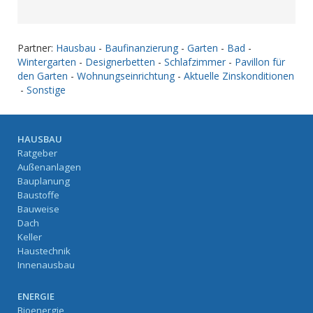
Partner:
Hausbau
-
Baufinanzierung
-
Garten
-
Bad
-
Wintergarten
-
Designerbetten
-
Schlafzimmer
-
Pavillon für
den Garten
-
Wohnungseinrichtung
-
Aktuelle Zinskonditionen
-
Sonstige
HAUSBAU
Ratgeber
Außenanlagen
Bauplanung
Baustoffe
Bauweise
Dach
Keller
Haustechnik
Innenausbau
ENERGIE
Bioenergie